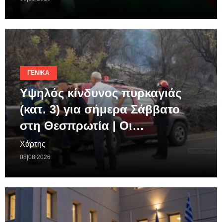
ΓΕΝΙΚΆ
Υψηλός κίνδυνος πυρκαγιάς
(κατ. 3) για σήμερα Σάββατο
στη Θεσπρωτία | Οι…
Χάρτης
08|08|2026