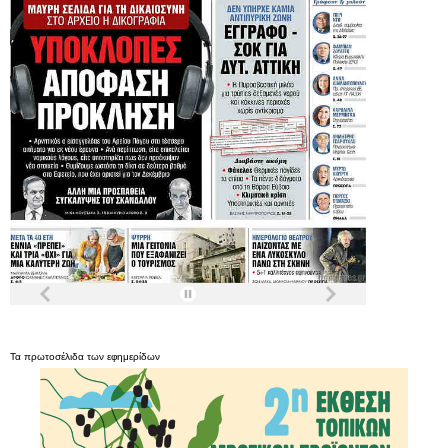
Τα
πρωτοσέλιδα
των
εφημερίδων