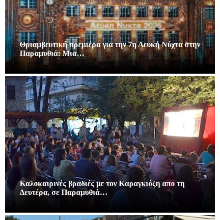
Θριαμβευτική πρεμιέρα για την 7η Λευκή Νύχτα στην
Παραμυθιά: Μια…
Καλοκαιρινές βραδιές με τον Καραγκιόζη απο τη
Δευτέρα, σε Παραμυθιά…