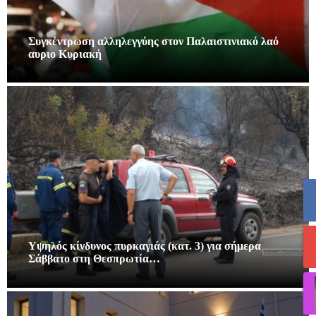
Συγκέντρωση αλληλεγγύης στον Παλαιστινιακό λαό
αυριο Κυριακή
Υψηλός κίνδυνος πυρκαγιάς (κατ. 3) για σήμερα
Σάββατο στη Θεσπρωτία…