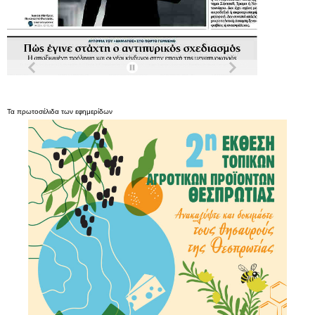
Τα
πρωτοσέλιδα
των
εφημερίδων