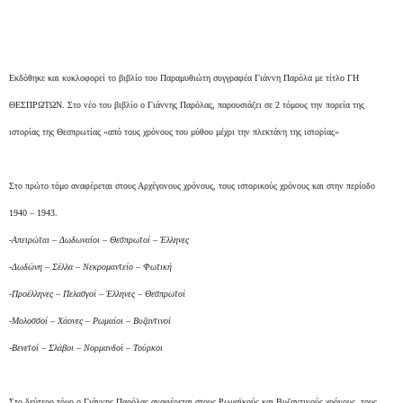
Εκδόθηκε και κυκλοφορεί το βιβλίο του Παραμυθιώτη συγγραφέα Γιάννη Παρόλα με τίτλο ΓΗ
ΘΕΣΠΡΩΤΩΝ. Στο νέο του βιβλίο ο Γιάννης Παρόλας, παρουσιάζει σε 2 τόμους την πορεία της
ιστορίας της Θεσπρωτίας «από τους χρόνους του μύθου μέχρι την πλεκτάνη της ιστορίας»
Στο πρώτο τόμο αναφέρεται στους Αρχέγονους χρόνους, τους ιστορικούς χρόνους και στην περίοδο
1940 – 1943.
-Απειρώται – Δωδωναίοι – Θεσπρωτοί – Έλληνες
-Δωδώνη – Σέλλα – Νεκρομαντείο – Φωτική
-Προέλληνες – Πελασγοί – Έλληνες – Θεσπρωτοί
-Μολοσσοί – Χάονες – Ρωμαίοι – Βυζαντινοί
-Βενετοί – Σλάβοι – Νορμανδοί – Τούρκοι
Στο δεύτερο τόμο ο Γιάννης Παρόλας αναφέρεται στους Ρωμαϊκούς και Βυζαντινούς χρόνους, τους