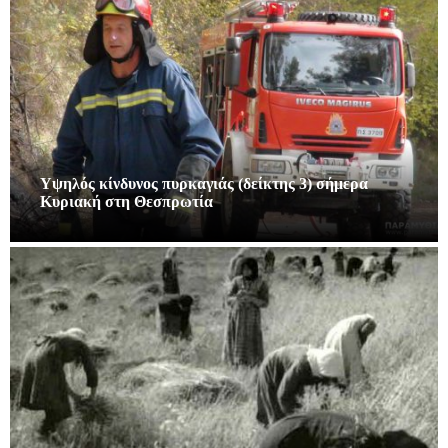
Υψηλός κίνδυνος πυρκαγιάς (δείκτης 3) σήμερα
Κυριακή στη Θεσπρωτία