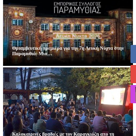
Θριαμβευτική πρεμιέρα για την 7η Λευκή Νύχτα στην
Παραμυθιά: Μια…
Καλοκαιρινές βραδιές με τον Καραγκιόζη απο τη