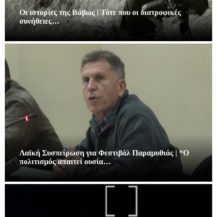
Οι ιστορίες της Βάβως | Τότε που οι διατροφικές
συνήθειες…
Λαϊκή Συσπείρωση για Φεστιβάλ Παραμυθιάς | “Ο
πολιτισμός απαιτεί ουσία…