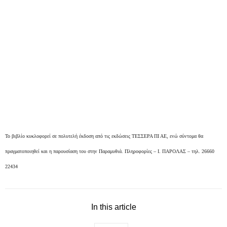
Το βιβλίο κυκλοφορεί σε πολυτελή έκδοση από τις εκδώσεις ΤΕΣΣΕΡΑ ΠΙ ΑΕ, ενώ σύντομα θα
πραγματοποιηθεί και η παρουσίαση του στην Παραμυθιά. Π
ληροφορίες – Ι. ΠΑΡΟΛΑΣ – τηλ. 26660
22434
In this article