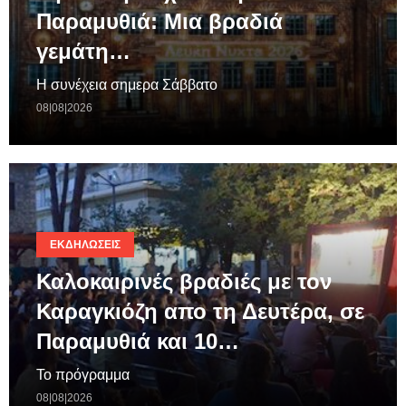
Παραμυθιά: Μια βραδιά
γεμάτη…
Η συνέχεια σημερα Σάββατο
08|08|2026
ΕΚΔΗΛΏΣΕΙΣ
Καλοκαιρινές βραδιές με τον
Καραγκιόζη απο τη Δευτέρα, σε
Παραμυθιά και 10…
Το πρόγραμμα
08|08|2026