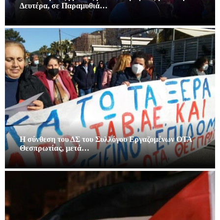
Δευτέρα, σε Παραμυθιά…
Η σύνθεση του ΔΣ του Συλλόγου Εργαζομένων ΟΤΑ
Θεσπρωτίας, μετά…