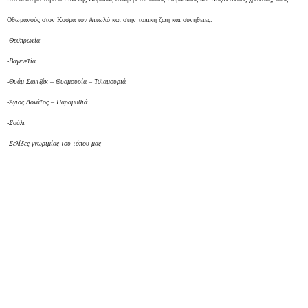
Οθωμανούς στον Κοσμά τον Αιτωλό και στην τοπική ζωή και συνήθειες.
-Θεσπρωτία
-Βαγενετία
-Θυάμ Σαντζάκ – Θυαμουρία – Τσιαμουριά
-Άγιος Δονάτος – Παραμυθιά
-Σούλι
-Σελίδες γνωριμίας του τόπου μας