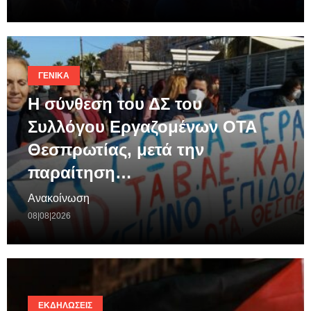
ΓΕΝΙΚΆ
Η σύνθεση του ΔΣ του
Συλλόγου Εργαζομένων ΟΤΑ
Θεσπρωτίας, μετά την
παραίτηση…
Ανακοίνωση
08|08|2026
ΕΚΔΗΛΏΣΕΙΣ