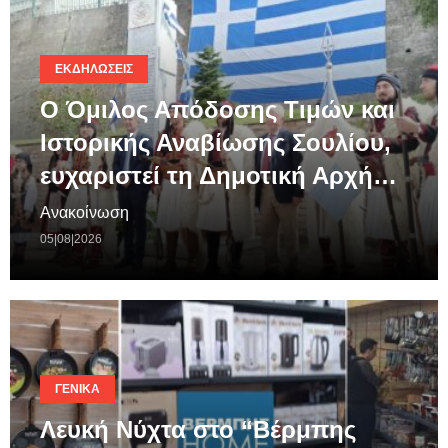
ΕΚΔΗΛΏΣΕΙΣ
Ο Όμιλος Απόδοσης Τιμών και
Ιστορικής Αναβίωσης Σουλίου,
ευχαριστεί τη Δημοτική Αρχή…
Ανακοίνωση
05|08|2026
ΓΕΝΙΚΆ
Λευκή Νύχτα στο “Βέρμπης