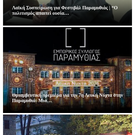
Λαϊκή Συσπείρωση για Φεστιβάλ Παραμυθιάς | “Ο
πολιτισμός απαιτεί ουσία…
Θριαμβευτική πρεμιέρα για την 7η Λευκή Νύχτα στην
Παραμυθιά: Μια…