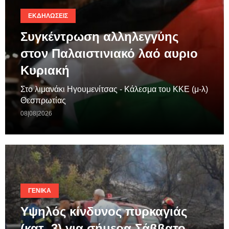
ΕΚΔΗΛΏΣΕΙΣ
Συγκέντρωση αλληλεγγύης
στον Παλαιστινιακό λαό αυριο
Κυριακή
Στο λιμανάκι Ηγουμενίτσας - Κάλεσμα του ΚΚΕ (μ-λ)
Θεσπρωτίας
08|08|2026
ΓΕΝΙΚΆ
Υψηλός κίνδυνος πυρκαγιάς
(κατ. 3) για σήμερα Σάββατο