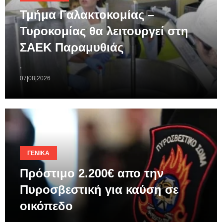
Τμήμα Γαλακτοκομίας –
Τυροκομίας θα λειτουργεί στη
ΣΑΕΚ Παραμυθιάς
.
07|08|2026
ΓΕΝΙΚΆ
Πρόστιμο 2.200€ απο την
Πυροσβεστική για καύση σε
οικόπεδο