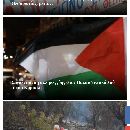
Θεσπρωτίας, μετά…
Συγκέντρωση αλληλεγγύης στον Παλαιστινιακό λαό
αυριο Κυριακή