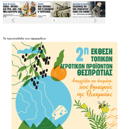
Τα
πρωτοσέλιδα
των
εφημερίδων