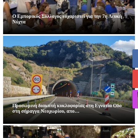
Ο Εμπορικός Σύλλογος ευχαριστεί για την 7η Λευκή
Νύχτα
Προσωρινή διακοπή κυκλοφορίας στη Εγνατία Οδο
στη σήραγγα Νεοχωρίου, απο…