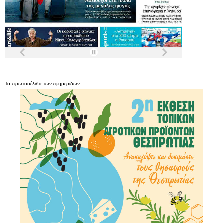
Τα
πρωτοσέλιδα
των
εφημερίδων