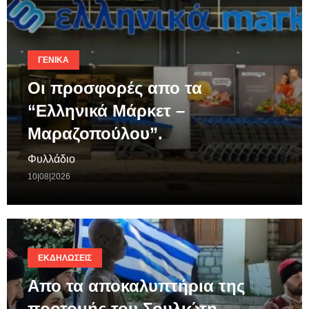
ΓΕΝΙΚΆ
Οι προσφορές απο τα
“Ελληνικά Μάρκετ –
Μαραζοπούλου”.
Φυλλάδιο
10|08|2026
ΕΚΔΗΛΏΣΕΙΣ
Απο τα αποκαλυπτήρια της
προτομής του Σουλιώτη