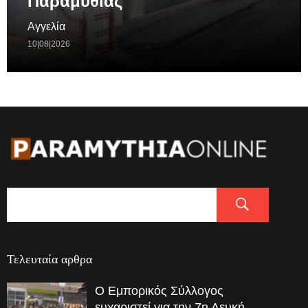
Παραμυθιάς
Αγγελία
10|08|2026
Τελευταία αρθρα
Ο Εμπορικός Σύλλογος
ευχαριστεί για την 7η Λευκή