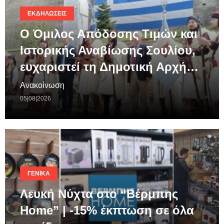
ΕΚΔΗΛΏΣΕΙΣ
Ο Όμιλος Απόδοσης Τιμών και
Ιστορικής Αναβίωσης Σουλίου,
ευχαριστεί τη Δημοτική Αρχή…
Ανακοίνωση
05|08|2026
ΓΕΝΙΚΆ
Λευκή Νύχτα στο “Βέρμπης
Home” | -15% έκπτωση σε όλα