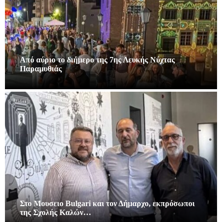
Από αύριο το διήμερο της 7ης Λευκής Νύχτας
Παραμυθιάς
Στο Μουσειο Bulgari και τον Δήμαρχο, εκπρόσωποι
της Σχολής Καλών…