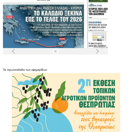
Τα
πρωτοσέλιδα
των
εφημερίδων