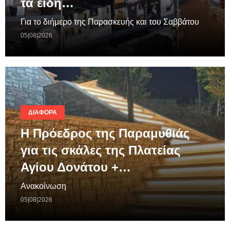
τα είδη…
Για το διήμερο της Παρασκευής και του Σαββάτου
05|08|2026
ΔΙΆΦΟΡΑ
Η Πρόεδρος της Παραμυθιάς
για τις σκάλες της Πλατείας
Αγίου Δονάτου +…
Ανακοίνωση
05|08|2026