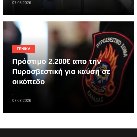
07|08|2026
ΓΕΝΙΚΆ
Πρόστιμο 2.200€ απο την
Πυροσβεστική για καύση σε
οικόπεδο
.
07|08|2026