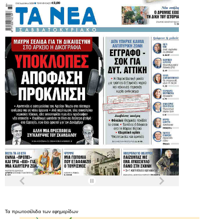
Τα
πρωτοσέλιδα
των
εφημερίδων