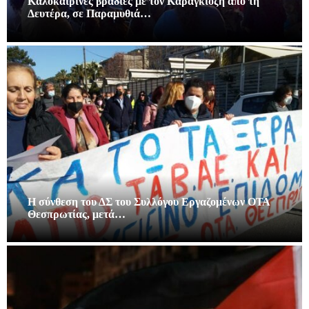
Καλοκαιρινές βραδιές με τον Καραγκιόζη απο τη
Δευτέρα, σε Παραμυθιά…
Η σύνθεση του ΔΣ του Συλλόγου Εργαζομένων ΟΤΑ
Θεσπρωτίας, μετά…