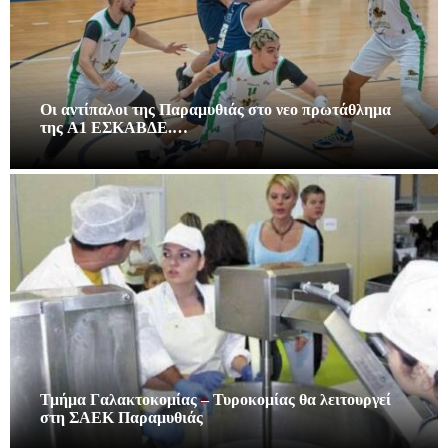
Οι αντίπαλοι της Παραμυθιάς στο νεο πρωτάθλημα
της A1 ΕΣΚΑΒΔΕ.…
Τμήμα Γαλακτοκομίας – Τυροκομίας θα λειτουργεί
στη ΣΑΕΚ Παραμυθιάς