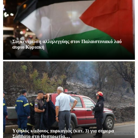
Συγκέντρωση αλληλεγγύης στον Παλαιστινιακό λαό
αυριο Κυριακή
Υψηλός κίνδυνος πυρκαγιάς (κατ. 3) για σήμερα
Σάββατο στη Θεσπρωτία…