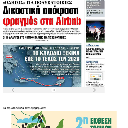
Τα
πρωτοσέλιδα
των
εφημερίδων