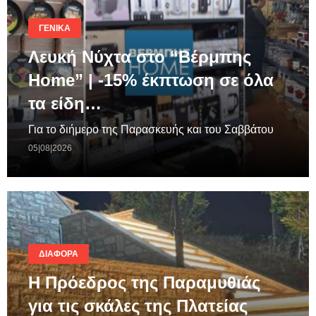
ΓΕΝΙΚΆ
Λευκή Νύχτα στο “Βέρμπης
Home” | -15% έκπτωση σε όλα
τα είδη…
Για το διήμερο της Παρασκευής και του Σαββάτου
05|08|2026
ΔΙΆΦΟΡΑ
Η Πρόεδρος της Παραμυθιάς
για τις σκάλες της Πλατείας