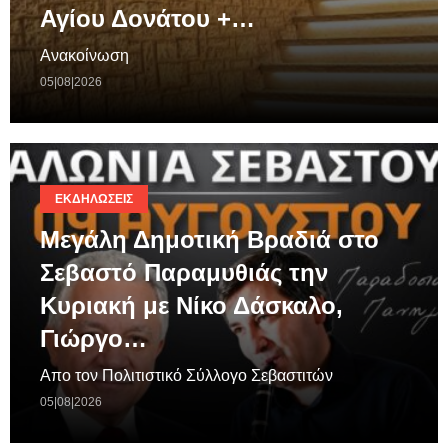
Αγίου Δονάτου +…
Ανακοίνωση
05|08|2026
ΕΚΔΗΛΏΣΕΙΣ
Μεγάλη Δημοτική Βραδιά στο
Σεβαστό Παραμυθιάς την
Κυριακή με Νίκο Δάσκαλο,
Γιώργο…
Απο τον Πολιτιστικό Σύλλογο Σεβαστιτών
05|08|2026