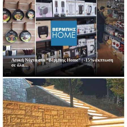
Λευκή Νύχτα στο “Βέρμπης Home” | -15% έκπτωση
σε όλα…