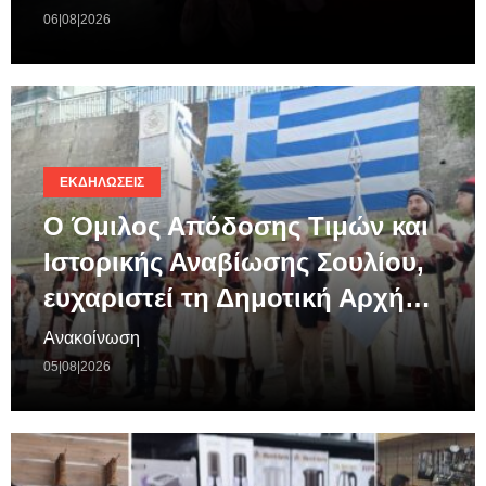
06|08|2026
ΕΚΔΗΛΏΣΕΙΣ
Ο Όμιλος Απόδοσης Τιμών και
Ιστορικής Αναβίωσης Σουλίου,
ευχαριστεί τη Δημοτική Αρχή…
Ανακοίνωση
05|08|2026