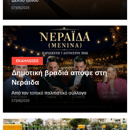
Δελτίο τύπου
07|08|2026
ΕΚΔΗΛΏΣΕΙΣ
Δημοτική βραδιά απόψε στη
Νεράιδα
Από τον τοπικό πολιτιστικό σύλλογο
07|08|2026