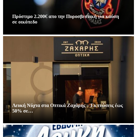
Πρόστιμο 2.200€ απο την Πυροσβεστική για καύση
σε οικόπεδο
Λευκή Νύχτα στα Οπτικά Ζαχάρης – Εκπτώσεις έως
50% σε…