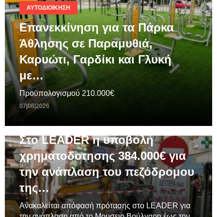
ΑΥΤΟΔΙΟΊΚΗΣΗ
Επανεκκίνηση για τα Πάρκα
Άθλησης σε Παραμυθιά,
Καρυώτι, Γαρδίκι και Γλυκή
με…
Προϋπολογισμού 210.000€
07|08|2026
ΓΕΝΙΚΆ
Στο LEADER η υποβολή
χρηματοδοτησης 384.000€ για
την ανάπλαση του πεζόδρομου
της…
Ανακαλείται απόφασή πρότασης στο LEADER για
την ανάπλαση από το Μουσειο Βούλγαρη έως τον