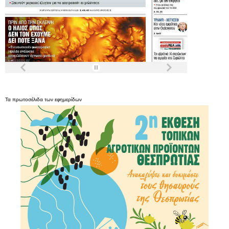
Τα
πρωτοσέλιδα
των
εφημερίδων