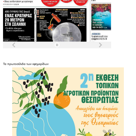
Τα
πρωτοσέλιδα
των
εφημερίδων