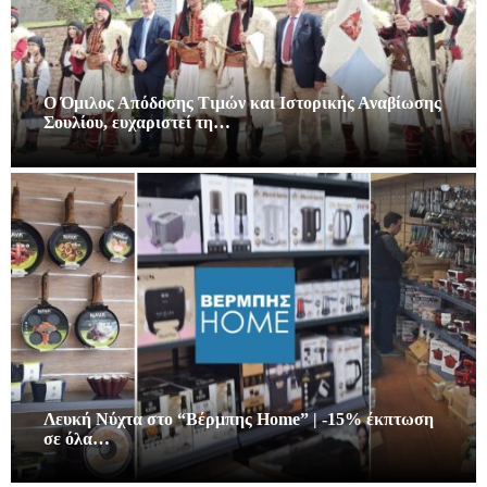
Ο Όμιλος Απόδοσης Τιμών και Ιστορικής Αναβίωσης
Σουλίου, ευχαριστεί τη…
Λευκή Νύχτα στο “Βέρμπης Home” | -15% έκπτωση
σε όλα…