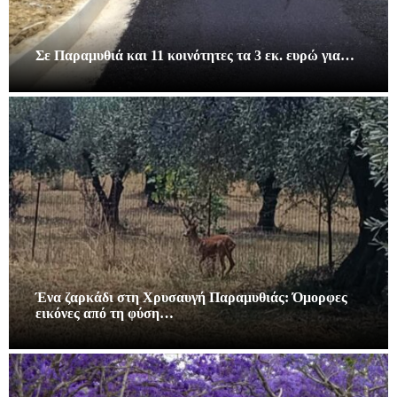
Σε Παραμυθιά και 11 κοινότητες τα 3 εκ. ευρώ για…
Ένα ζαρκάδι στη Χρυσαυγή Παραμυθιάς: Όμορφες
εικόνες από τη φύση…