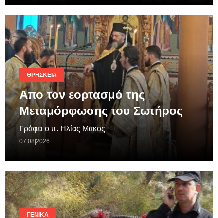
ΘΡΗΣΚΕΊΑ
Απο τον εορτασμό της
Μεταμόρφωσης του Σωτήρος
Γράφει ο π. Ηλίας Μάκος
07|08|2026
ΓΕΝΙΚΆ