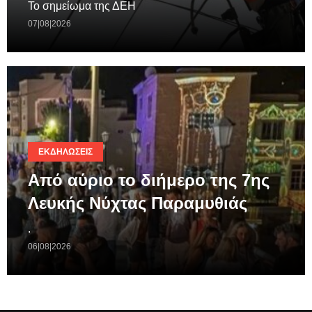
Το σημείωμα της ΔΕΗ
07|08|2026
ΕΚΔΗΛΏΣΕΙΣ
Από αύριο το διήμερο της 7ης
Λευκής Νύχτας Παραμυθιάς
.
06|08|2026