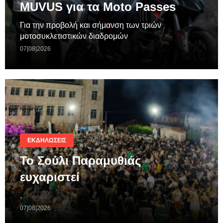
MUVUS για τα Moto Passes
Για την προβολή και σήμανση των τριών
μοτοσυκλετιστικών διαδρομών
07|08|2026
ΕΚΔΗΛΏΣΕΙΣ
Το Σούλι Παραμυθιάς
ευχαριστεί
.
07|08|2026