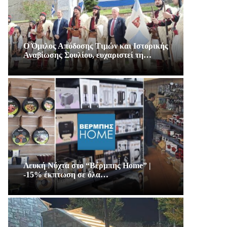
Ο Όμιλος Απόδοσης Τιμών και Ιστορικής
Αναβίωσης Σουλίου, ευχαριστεί τη…
Λευκή Νύχτα στο “Βέρμπης Home” |
-15% έκπτωση σε όλα…