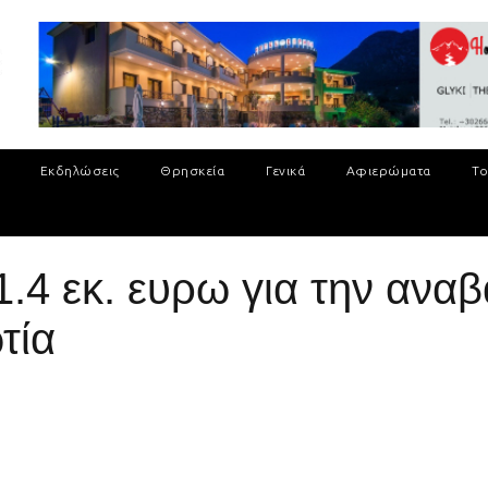
Εκδηλώσεις
Θρησκεία
Γενικά
Αφιερώματα
Το
 1.4 εκ. ευρω για την ανα
τία