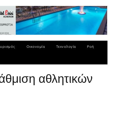
υρισμός
Οικονομία
Τεχνολογία
Ροή
βάθμιση αθλητικών