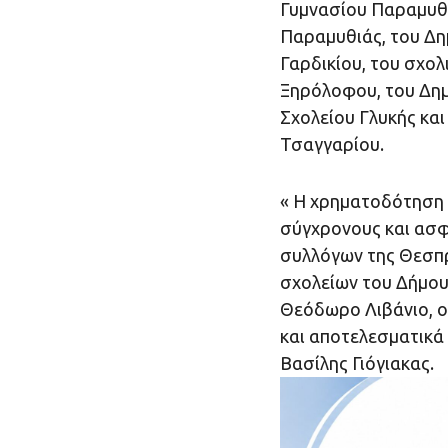
Γυμνασίου Παραμυθι
Παραμυθιάς, του Δη
Γαρδικίου, του σχολ
Ξηρόλοφου, του Δημ
Σχολείου Γλυκής και
Τσαγγαρίου.
« Η χρηματοδότηση 
σύγχρονους και ασφ
συλλόγων της Θεσπρ
σχολείων του Δήμου
Θεόδωρο Λιβάνιο, ο
και αποτελεσματικά 
Βασίλης Γιόγιακας.