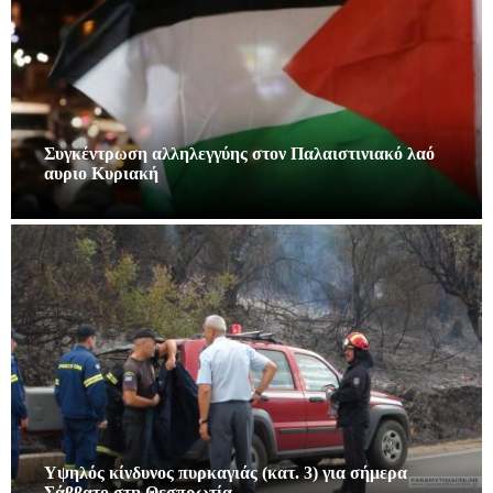
Συγκέντρωση αλληλεγγύης στον Παλαιστινιακό λαό
αυριο Κυριακή
Υψηλός κίνδυνος πυρκαγιάς (κατ. 3) για σήμερα
Σάββατο στη Θεσπρωτία…