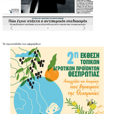
Τα
πρωτοσέλιδα
των
εφημερίδων