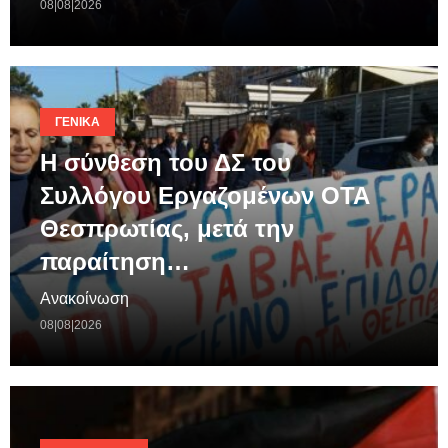
08|08|2026
ΓΕΝΙΚΆ
Η σύνθεση του ΔΣ του
Συλλόγου Εργαζομένων ΟΤΑ
Θεσπρωτίας, μετά την
παραίτηση…
Ανακοίνωση
08|08|2026