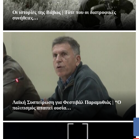
Οι ιστορίες της Βάβως | Τότε που οι διατροφικές
συνήθειες…
Λαϊκή Συσπείρωση για Φεστιβάλ Παραμυθιάς | “Ο
πολιτισμός απαιτεί ουσία…