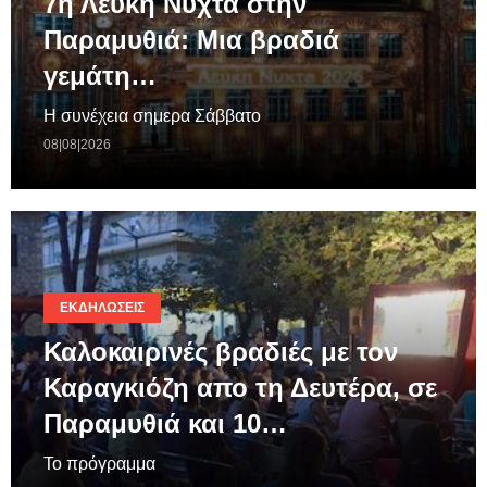
7η Λευκή Νύχτα στην
Παραμυθιά: Μια βραδιά
γεμάτη…
Η συνέχεια σημερα Σάββατο
08|08|2026
ΕΚΔΗΛΏΣΕΙΣ
Καλοκαιρινές βραδιές με τον
Καραγκιόζη απο τη Δευτέρα, σε
Παραμυθιά και 10…
Το πρόγραμμα