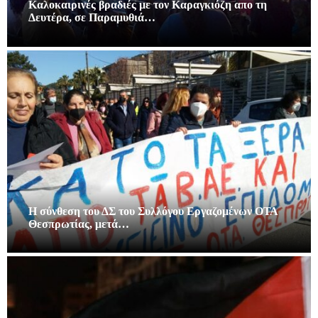
Καλοκαιρινές βραδιές με τον Καραγκιόζη απο τη
Δευτέρα, σε Παραμυθιά…
Η σύνθεση του ΔΣ του Συλλόγου Εργαζομένων ΟΤΑ
Θεσπρωτίας, μετά…