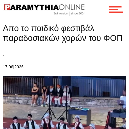
Ροή
Απο το παιδικό φεστιβάλ
παραδοσιακών χορών του ΦΟΠ
Επικοινωνία
.
17|06|2026