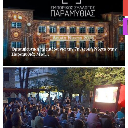
Θριαμβευτική πρεμιέρα για την 7η Λευκή Νύχτα στην
Παραμυθιά: Μια…