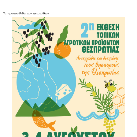
Τα
πρωτοσέλιδα
των
εφημερίδων