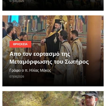
07|08|2026
ΘΡΗΣΚΕΊΑ
Απο τον εορτασμό της
Μεταμόρφωσης του Σωτήρος
Γράφει ο π. Ηλίας Μάκος
07|08|2026