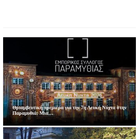
Θριαμβευτική πρεμιέρα για την 7η Λευκή Νύχτα στην
Παραμυθιά: Μια…