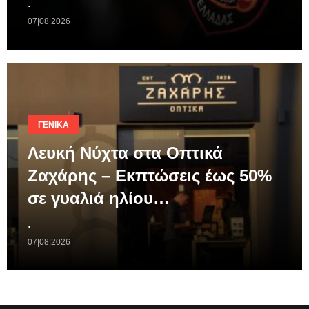
.
07|08|2026
ΓΕΝΙΚΆ
Λευκή Νύχτα στα Οπτικά
Ζαχάρης – Εκπτώσεις έως 50%
σε γυαλιά ηλίου…
.
07|08|2026