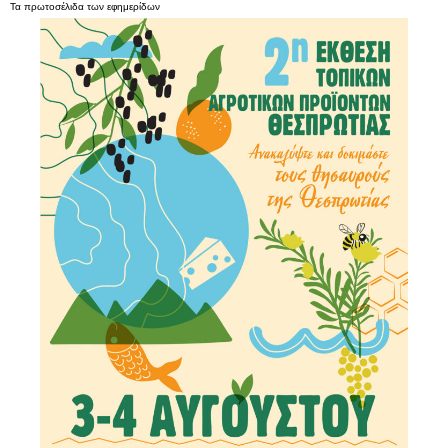
Τα
πρωτοσέλιδα
των
εφημερίδων