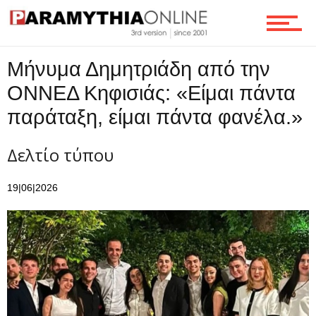
Ροή
Μήνυμα Δημητριάδη από την
ΟΝΝΕΔ Κηφισιάς: «Είμαι πάντα
Επικοινωνία
παράταξη, είμαι πάντα φανέλα.»
Δελτίο τύπου
19|06|2026