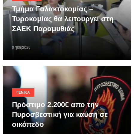
Τμήμα Γαλακτοκομίας –
Τυροκομίας θα λειτουργεί στη
ΣΑΕΚ Παραμυθιάς
.
07|08|2026
ΓΕΝΙΚΆ
Πρόστιμο 2.200€ απο την
Πυροσβεστική για καύση σε
οικόπεδο