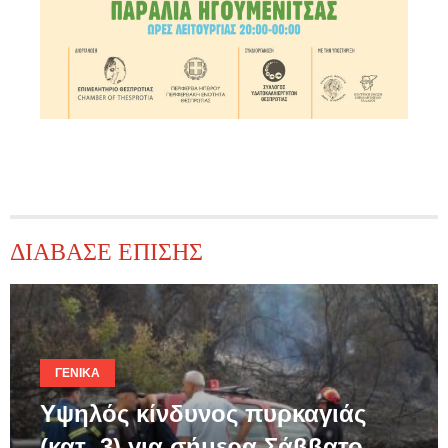
ΔΙΑΒΑΣΕ ΕΠΙΣΗΣ
ΓΕΝΙΚΆ
Υψηλός κίνδυνος πυρκαγιάς
(κατ. 3) για σήμερα Σάββατο