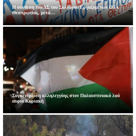
Η σύνθεση του ΔΣ του Συλλόγου Εργαζομένων ΟΤΑ
Θεσπρωτίας, μετά…
Συγκέντρωση αλληλεγγύης στον Παλαιστινιακό λαό
αυριο Κυριακή