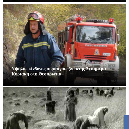
Υψηλός κίνδυνος πυρκαγιάς (δείκτης 3) σήμερα
Κυριακή στη Θεσπρωτία