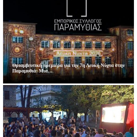
Θριαμβευτική πρεμιέρα για την 7η Λευκή Νύχτα στην
Παραμυθιά: Μια…