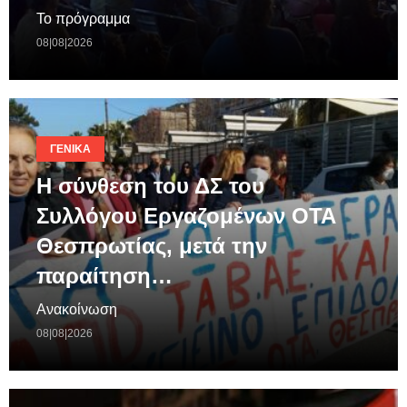
Το πρόγραμμα
08|08|2026
ΓΕΝΙΚΆ
Η σύνθεση του ΔΣ του
Συλλόγου Εργαζομένων ΟΤΑ
Θεσπρωτίας, μετά την
παραίτηση…
Ανακοίνωση
08|08|2026