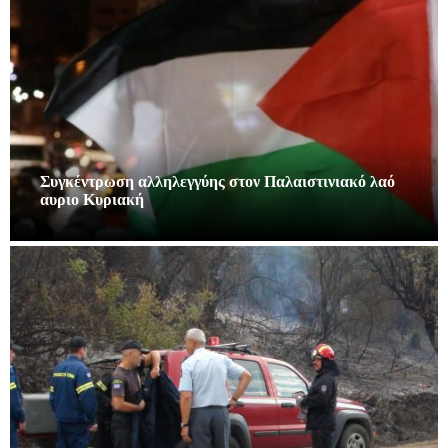
Συγκέντρωση αλληλεγγύης στον Παλαιστινιακό λαό
αυριο Κυριακή