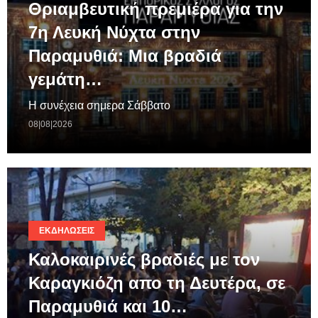
Θριαμβευτική πρεμιέρα για την
7η Λευκή Νύχτα στην
Παραμυθιά: Μια βραδιά
γεμάτη…
Η συνέχεια σημερα Σάββατο
08|08|2026
ΕΚΔΗΛΏΣΕΙΣ
Καλοκαιρινές βραδιές με τον
Καραγκιόζη απο τη Δευτέρα, σε
Παραμυθιά και 10…