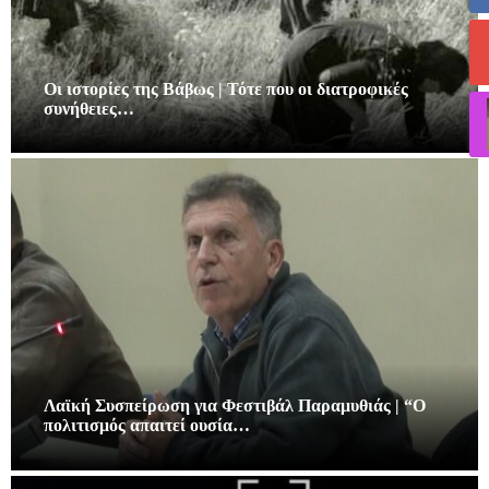
Οι ιστορίες της Βάβως | Τότε που οι διατροφικές
συνήθειες…
Λαϊκή Συσπείρωση για Φεστιβάλ Παραμυθιάς | “Ο
πολιτισμός απαιτεί ουσία…