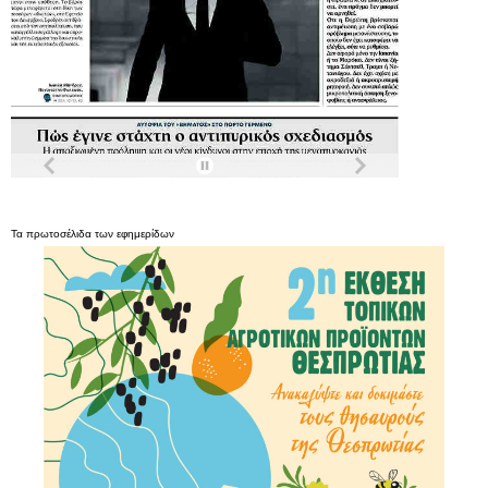
Τα
πρωτοσέλιδα
των
εφημερίδων