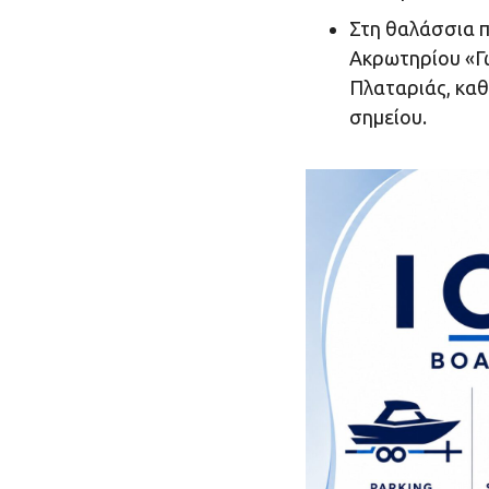
Στη θαλάσσια π
Ακρωτηρίου «Γω
Πλαταριάς, κα
σημείου.