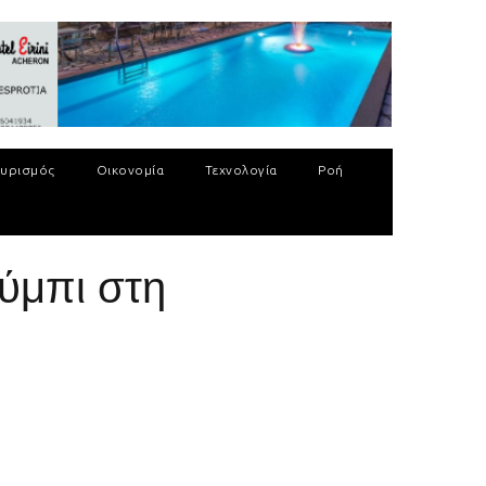
υρισμός
Οικονομία
Τεχνολογία
Ροή
λύμπι στη