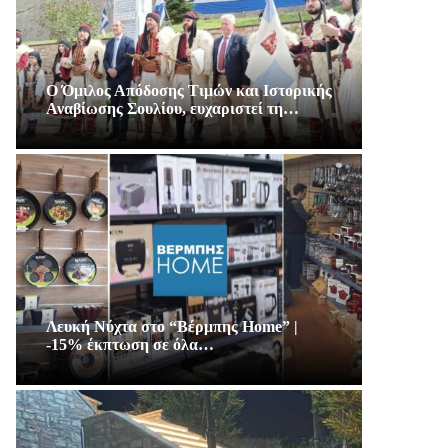
Ο Όμιλος Απόδοσης Τιμών και Ιστορικής
Αναβίωσης Σουλίου, ευχαριστεί τη…
Λευκή Νύχτα στο “Βέρμπης Home” |
-15% έκπτωση σε όλα…