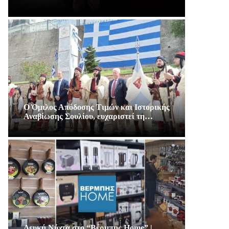
Ο Όμιλος Απόδοσης Τιμών και Ιστορικής
Αναβίωσης Σουλίου, ευχαριστεί τη…
Λευκή Νύχτα στο “Βέρμπης Home” |