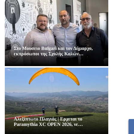
Στο Μουσειο Bulgari και τον Δήμαρχο,
εκπρόσωποι της Σχολής Καλών…
Αλεξίπτωτο Πλαγιάς | Ερχεται το
Paramythia XC OPEN 2026, νε…