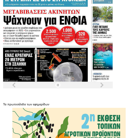
Τα
πρωτοσέλιδα
των
εφημερίδων