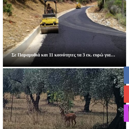
Σε Παραμυθιά και 11 κοινότητες τα 3 εκ. ευρώ για…