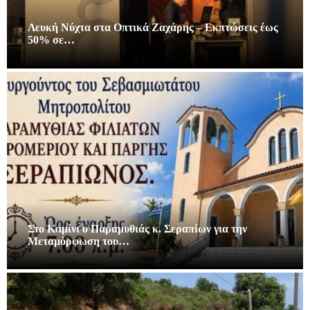
Λευκή Νύχτα στα Οπτικά Ζαχάρης – Εκπτώσεις έως
50% σε…
Στο Καμίνι ο Παραμυθιάς κ. Σεραπίων για την
Μεταμόρφωση του…