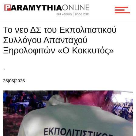
Τεχνολογία
Το νεο ΔΣ του Εκπολιτιστικού
Συλλόγου Απανταχού
Ξηρολοφιτών «Ο Κοκκυτός»
Ροή
.
Επικοινωνία
26|06|2026