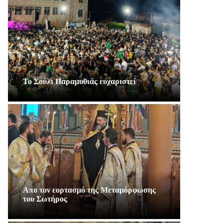
Το Σούλι Παραμυθιάς ευχαριστεί
Απο τον εορτασμό της Μεταμόρφωσης
του Σωτήρος