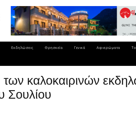
Εκδηλώσεις
Θρησκεία
Γενικά
Αφιερώματα
Το
των καλοκαιρινών εκδηλώ
υ Σουλίου