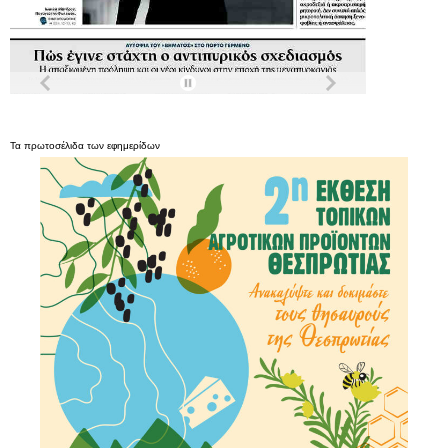
Τα
πρωτοσέλιδα
των
εφημερίδων