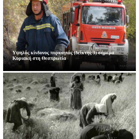
Υψηλός κίνδυνος πυρκαγιάς (δείκτης 3) σήμερα
Κυριακή στη Θεσπρωτία