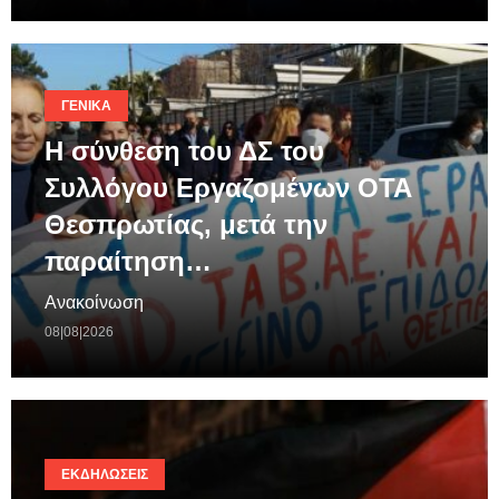
ΓΕΝΙΚΆ
Η σύνθεση του ΔΣ του
Συλλόγου Εργαζομένων ΟΤΑ
Θεσπρωτίας, μετά την
παραίτηση…
Ανακοίνωση
08|08|2026
ΕΚΔΗΛΏΣΕΙΣ