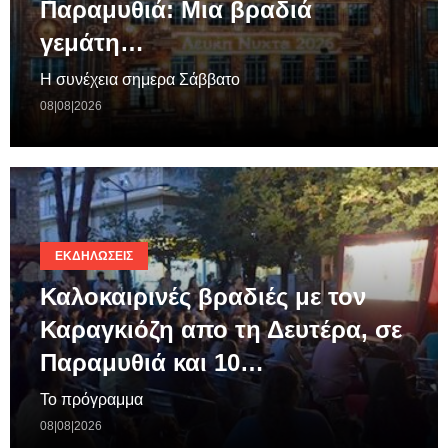
Παραμυθιά: Μια βραδιά
γεμάτη…
Η συνέχεια σημερα Σάββατο
08|08|2026
ΕΚΔΗΛΏΣΕΙΣ
Καλοκαιρινές βραδιές με τον
Καραγκιόζη απο τη Δευτέρα, σε
Παραμυθιά και 10…
Το πρόγραμμα
08|08|2026