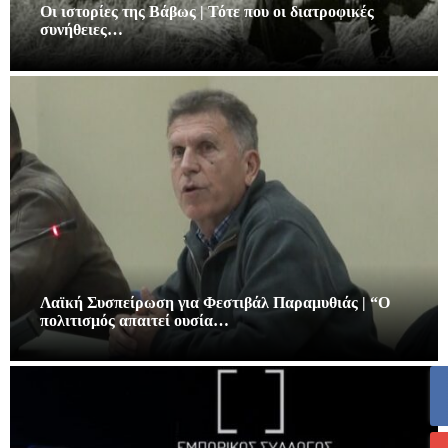
Οι ιστορίες της Βάβως | Τότε που οι διατροφικές
συνήθειες…
Λαϊκή Συσπείρωση για Φεστιβάλ Παραμυθιάς | “Ο
πολιτισμός απαιτεί ουσία…