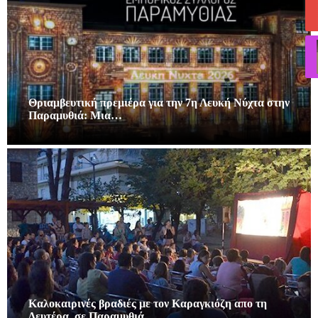
Θριαμβευτική πρεμιέρα για την 7η Λευκή Νύχτα στην
Παραμυθιά: Μια…
Καλοκαιρινές βραδιές με τον Καραγκιόζη απο τη
Δευτέρα, σε Παραμυθιά…