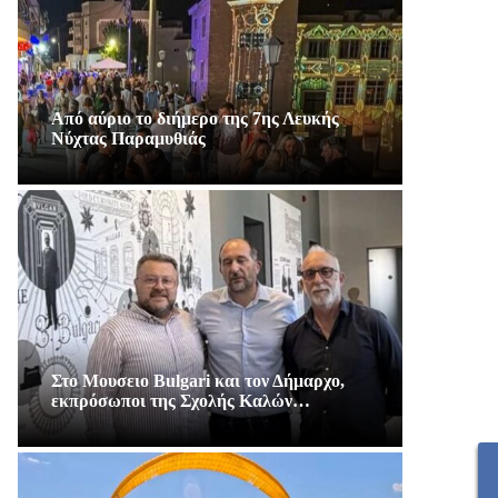
Από αύριο το διήμερο της 7ης Λευκής
Νύχτας Παραμυθιάς
Στο Μουσειο Bulgari και τον Δήμαρχο,
εκπρόσωποι της Σχολής Καλών…