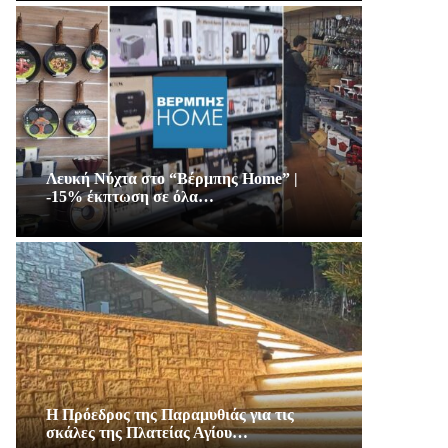
Λευκή Νύχτα στο “Βέρμπης Home” |
-15% έκπτωση σε όλα…
Η Πρόεδρος της Παραμυθιάς για τις
σκάλες της Πλατείας Αγίου…