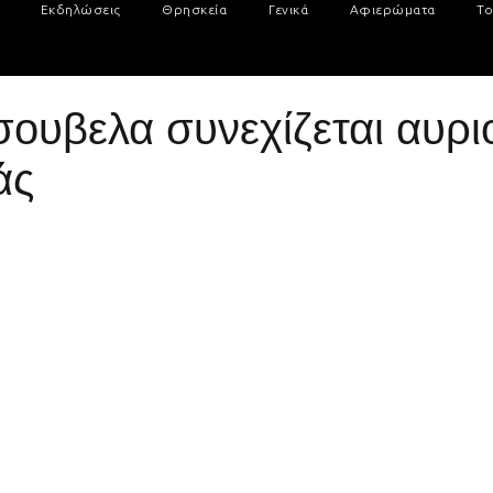
Εκδηλώσεις
Θρησκεία
Γενικά
Αφιερώματα
Το
ουβελα συνεχίζεται αυρι
άς