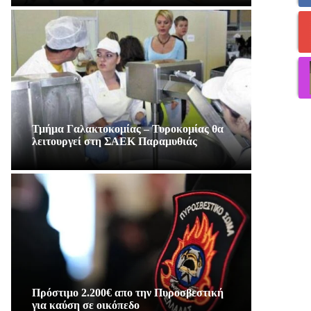
Τμήμα Γαλακτοκομίας – Τυροκομίας θα
λειτουργεί στη ΣΑΕΚ Παραμυθιάς
Πρόστιμο 2.200€ απο την Πυροσβεστική
για καύση σε οικόπεδο