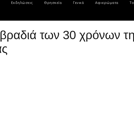
Εκδηλώσεις
Θρησκεία
Γενικά
Αφιερώματα
Το
 βραδιά των 30 χρόνων τ
άς