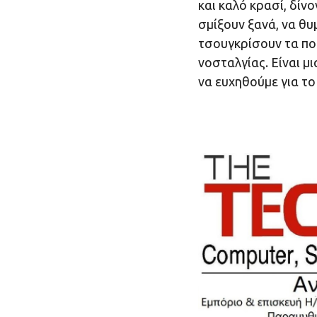
και καλό κρασί, δίνο
σμίξουν ξανά, να θυ
τσουγκρίσουν τα πο
νοσταλγίας. Είναι μ
να ευχηθούμε για το