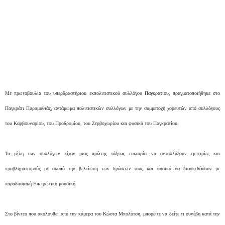
Με πρωτοβουλία του υπερδραστήριου εκπολιτιστικού συλλόγου Παγκρατίου, πραγματοποιήθηκε στο
Παγκράτι Παραμυθιάς, αντάμωμα πολιτιστικών συλλόγων με την συμμετοχή χορευτών από συλλόγους
του Καρβουναρίου, του Προδρομίου, του Ζερβοχωρίου και φυσικά του Παγκρατίου.
Τα μέλη των συλλόγων είχαν μιας πρώτης τάξεως ευκαιρία να ανταλλάξουν εμπειρίες και
προβληματισμούς με σκοπό την βελτίωση των δράσεων τους και φυσικά να διασκεδάσουν με
παραδοσιακή Ηπειρώτικη μουσική.
Στο βίντεο που ακολουθεί από την κάμερα του Κώστα Μπολότση, μπορείτε να δείτε τι συνέβη κατά την