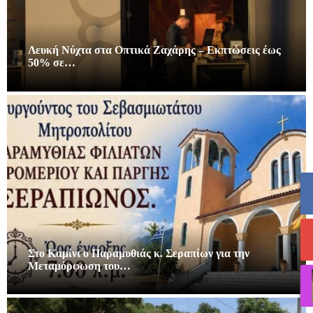
Λευκή Νύχτα στα Οπτικά Ζαχάρης – Εκπτώσεις έως
50% σε…
Στο Καμίνι ο Παραμυθιάς κ. Σεραπίων για την
Μεταμόρφωση του…