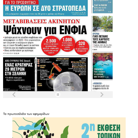
Τα
πρωτοσέλιδα
των
εφημερίδων