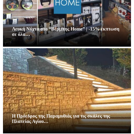
Λευκή Νύχτα στο “Βέρμπης Home” | -15% έκπτωση
σε όλα…
Η Πρόεδρος της Παραμυθιάς για τις σκάλες της
Πλατείας Αγίου…