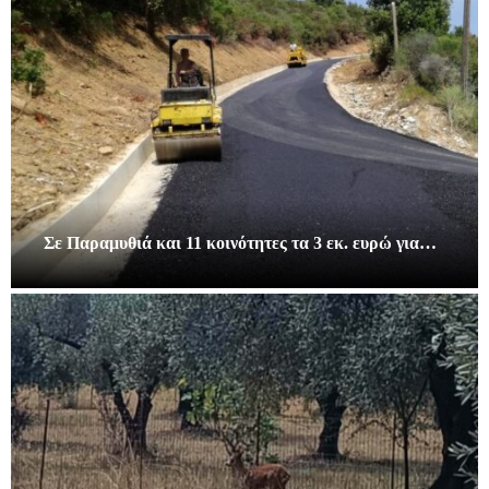
Σε Παραμυθιά και 11 κοινότητες τα 3 εκ. ευρώ για…