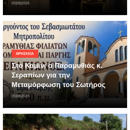
05|08|2026
ΘΡΗΣΚΕΊΑ
Στο Καμίνι ο Παραμυθιάς κ.
Σεραπίων για την
Μεταμόρφωση του Σωτήρος
05|08|2026