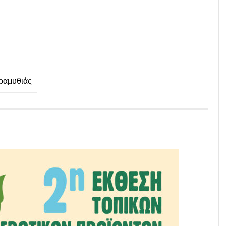
ραμυθιάς