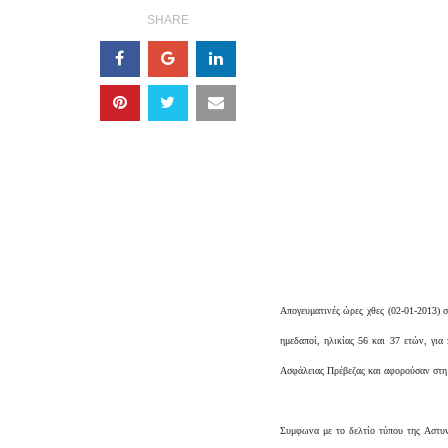
SHARE
Απογευματινές ώρες χθες (02-01-2013)
ημεδαποί, ηλικίας 56 και 37 ετών, γι
Ασφάλειας Πρέβεζας και αφορούσαν στη 
Συμφωνα με το δελτίο τύπου της Αστυν