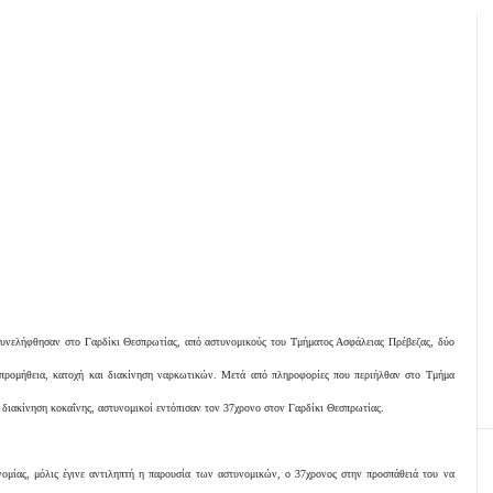
 συνελήφθησαν στο Γαρδίκι Θεσπρωτίας, από αστυνομικούς του Τμήματος Ασφάλειας Πρέβεζας, δύο
α προμήθεια, κατοχή και διακίνηση ναρκωτικών. Μετά από πληροφορίες που περιήλθαν στο Τμήμα
διακίνηση κοκαΐνης, αστυνομικοί εντόπισαν τον 37χρονο στον Γαρδίκι Θεσπρωτίας.
ομίας, μόλις έγινε αντιληπτή η παρουσία των αστυνομικών, ο 37χρονος στην προσπάθειά του να