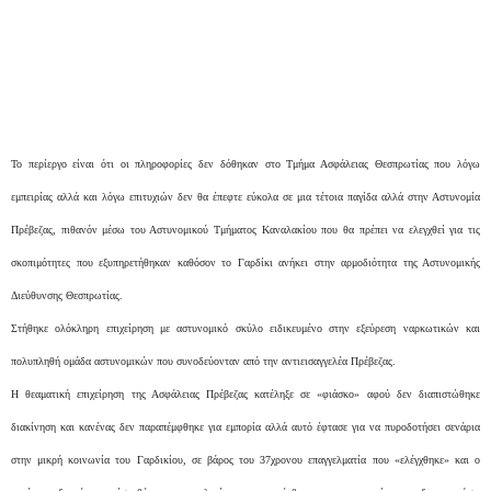
Το περίεργο είναι ότι οι πληροφορίες δεν δόθηκαν στο Τμήμα Ασφάλειας Θεσπρωτίας που λόγω
εμπειρίας αλλά και λόγω επιτυχιών δεν θα έπεφτε εύκολα σε μια τέτοια παγίδα αλλά στην Αστυνομία
Πρέβεζας, πιθανόν μέσω του Αστυνομικού Τμήματος Καναλακίου που θα πρέπει να ελεγχθεί για τις
σκοπιμότητες που εξυπηρετήθηκαν καθόσον το Γαρδίκι ανήκει στην αρμοδιότητα της Αστυνομικής
Διεύθυνσης Θεσπρωτίας.
Στήθηκε ολόκληρη επιχείρηση με αστυνομικό σκύλο ειδικευμένο στην εξεύρεση ναρκωτικών και
πολυπληθή ομάδα αστυνομικών που συνοδεύονταν από την αντιεισαγγελέα Πρέβεζας.
Η θεαματική επιχείρηση της Ασφάλειας Πρέβεζας κατέληξε σε «φιάσκο» αφού δεν διαπιστώθηκε
διακίνηση και κανένας δεν παραπέμφθηκε για εμπορία αλλά αυτό έφτασε για να πυροδοτήσει σενάρια
στην μικρή κοινωνία του Γαρδικίου, σε βάρος του 37χρονου επαγγελματία που «ελέγχθηκε» και ο