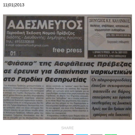
11|01|2013
SHARE