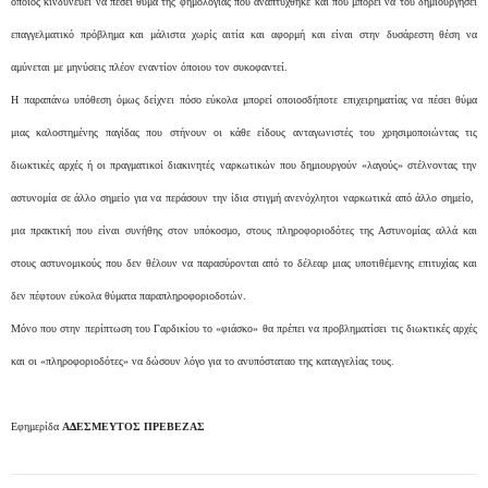
οποίος κινδυνεύει να πέσει θύμα της φημολογίας που αναπτύχθηκε και που μπορεί να του δημιουργήσει
επαγγελματικό πρόβλημα και μάλιστα χωρίς αιτία και αφορμή και είναι στην δυσάρεστη θέση να
αμύνεται με μηνύσεις πλέον εναντίον όποιου τον συκοφαντεί.
Η παραπάνω υπόθεση όμως δείχνει πόσο εύκολα μπορεί οποιοσδήποτε επιχειρηματίας να πέσει θύμα
μιας καλοστημένης παγίδας που στήνουν οι κάθε είδους ανταγωνιστές του χρησιμοποιώντας τις
διωκτικές αρχές ή οι πραγματικοί διακινητές ναρκωτικών που δημιουργούν «λαγούς» στέλνοντας την
αστυνομία σε άλλο σημείο για να περάσουν την ίδια στιγμή ανενόχλητοι ναρκωτικά από άλλο σημείο,
μια πρακτική που είναι συνήθης στον υπόκοσμο, στους πληροφοριοδότες της Αστυνομίας αλλά και
στους αστυνομικούς που δεν θέλουν να παρασύρονται από το δέλεαρ μιας υποτιθέμενης επιτυχίας και
δεν πέφτουν εύκολα θύματα παραπληροφοριοδοτών.
Μόνο που στην περίπτωση του Γαρδικίου το «φιάσκο» θα πρέπει να προβληματίσει τις διωκτικές αρχές
και οι «πληροφοριοδότες» να δώσουν λόγο για το ανυπόσταταο της καταγγελίας τους.
Εφημερίδα
ΑΔΕΣΜΕΥΤΟΣ ΠΡΕΒΕΖΑΣ