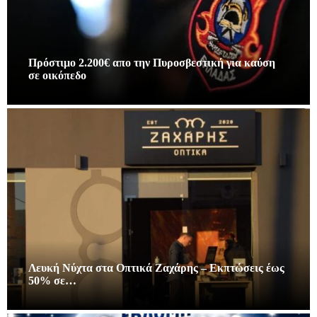
Πρόστιμο 2.200€ απο την Πυροσβεστική για καύση
σε οικόπεδο
Λευκή Νύχτα στα Οπτικά Ζαχάρης – Εκπτώσεις έως
50% σε…