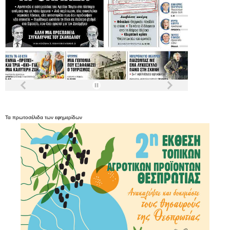
Τα
πρωτοσέλιδα
των
εφημερίδων