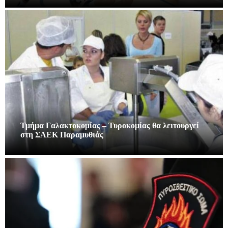
Τμήμα Γαλακτοκομίας – Τυροκομίας θα λειτουργεί
στη ΣΑΕΚ Παραμυθιάς