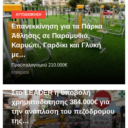
ΑΥΤΟΔΙΟΊΚΗΣΗ
Επανεκκίνηση για τα Πάρκα
Άθλησης σε Παραμυθιά,
Καρυώτι, Γαρδίκι και Γλυκή
με…
Προϋπολογισμού 210.000€
07|08|2026
ΓΕΝΙΚΆ
Στο LEADER η υποβολή
χρηματοδοτησης 384.000€ για
την ανάπλαση του πεζόδρομου
της…