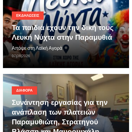
ΕΚΔΗΛΏΣΕΙΣ
Τα παιδιά εχουν την δική τους
Λευκή Νύχτα στην Παραμυθιά
Απόψε στη Λαϊκή Αγορά
07|08|2026
ΔΙΆΦΟΡΑ
Συνάντηση εργασίας για την
ανάπλαση των πλατειών
Παραμυθιώτη, Στρατηγού
Βλάσση και Μαυρομιχάλη…