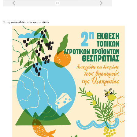
Τα
πρωτοσέλιδα
των
εφημερίδων