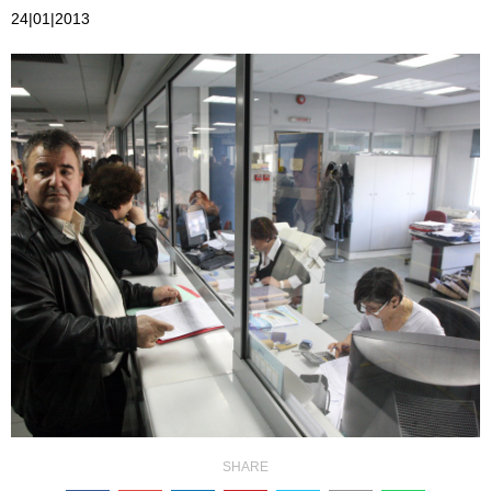
24|01|2013
SHARE