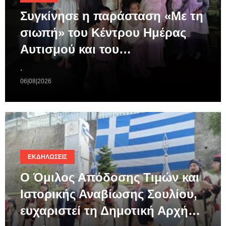
Συγκίνησε η παράσταση «Με τη
σιωπή» του Κέντρου Ημέρας
Αυτισμού και του…
.
06|08|2026
ΕΚΔΗΛΏΣΕΙΣ
Ο Όμιλος Απόδοσης Τιμών και
Ιστορικής Αναβίωσης Σουλίου,
ευχαριστεί τη Δημοτική Αρχή…