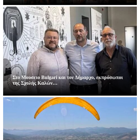
Στο Μουσειο Bulgari και τον Δήμαρχο, εκπρόσωποι
της Σχολής Καλών…