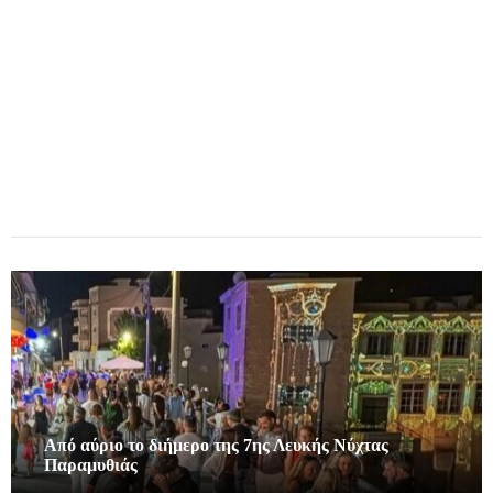
Από αύριο το διήμερο της 7ης Λευκής Νύχτας
Παραμυθιάς