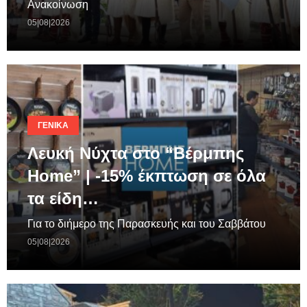
Ανακοίνωση
05|08|2026
ΓΕΝΙΚΆ
Λευκή Νύχτα στο “Βέρμπης
Home” | -15% έκπτωση σε όλα
τα είδη…
Για το διήμερο της Παρασκευής και του Σαββάτου
05|08|2026