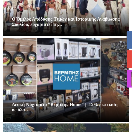
Ο Όμιλος Απόδοσης Τιμών και Ιστορικής Αναβίωσης
Σουλίου, ευχαριστεί τη…
Λευκή Νύχτα στο “Βέρμπης Home” | -15% έκπτωση
σε όλα…