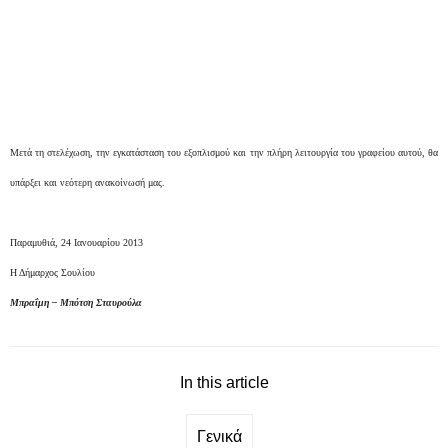
Μετά τη στελέχωση, την εγκατάσταση του εξοπλισμού και την πλήρη λειτουργία του γραφείου αυτού, θα
υπάρξει και νεότερη ανακοίνωσή μας.
Παραμυθιά, 24 Ιανουαρίου 2013
Η Δήμαρχος Σουλίου
Μπραΐμη – Μπότση Σταυρούλα
In this article
Γενικά