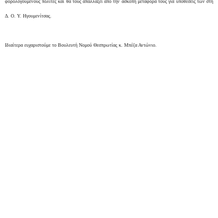
φορολογούμενους πολίτες και θα τους απαλλάξει από την άσκοπη μεταφορά τους για υποθέσεις των στη
Δ. Ο. Υ. Ηγουμενίτσας.
Ιδιαίτερα ευχαριστούμε το Βουλευτή Νομού Θεσπρωτίας κ. Μπέζα Αντώνιο.