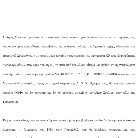
Ο Δήμος Σουλίου, βρίσκεται στην ευχάριστη θέση να κάνει γνωστό στους κατοίκους και δημότες του,
ότι οι συνεχείς προσπάθειες, παρεμβάσεις και ο κοινός αγώνας της δημοτικής αρχής, σύσσωμου του
Δημοτικού Συμβουλίου, των φορέων και κατοίκων της περιοχής, για λειτουργία Κέντρου Εξυπηρέτησης
Φορολογουμένων στην έδρα του Δήμου, το καθολικό και δίκαιο αίτημά μας βρήκε θετική ανταπόκριση
από την πολιτεία, αφού με την αριθμό Δ64 10000737 ΕΞ2013 (ΦΕΚ 69/Β’/ 18-1-2013) απόφαση του
Υπουργού Οικονομικών, μέρος των αρμοδιοτήτων της Δ. Ο. Υ. Ηγουμενίτσας, θα ασκείται από το
γραφείο (ΚΕΦ) που θα στεγαστεί και θα λειτουργήσει σε κτίριο του Δήμου Σουλίου, στην πόλη της
Παραμυθιάς.
Ευχαριστούμε όλους όσοι με οποιονδήποτε τρόπο ή μέσο μας βοήθησαν να διεκδικήσουμε και τελικά να
πετύχουμε τη λειτουργία του ΚΕΦ στην Παραμυθιά, που θα βοηθήσει αποφασιστικά τους