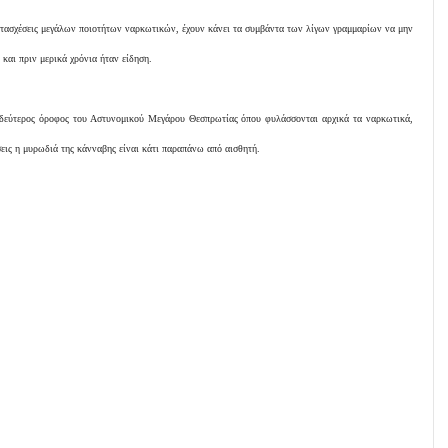
τασχέσεις μεγάλων ποιοτήτων ναρκωτικών, έχουν κάνει τα συμβάντα των λίγων γραμμαρίων να μην
και πριν μερικά χρόνια ήταν είδηση.
ο δεύτερος όροφος του Αστυνομικού Μεγάρου Θεσπρωτίας όπου φυλάσσονται αρχικά τα ναρκωτικά,
σεις η μυρωδιά της κάνναβης είναι κάτι παραπάνω από αισθητή.