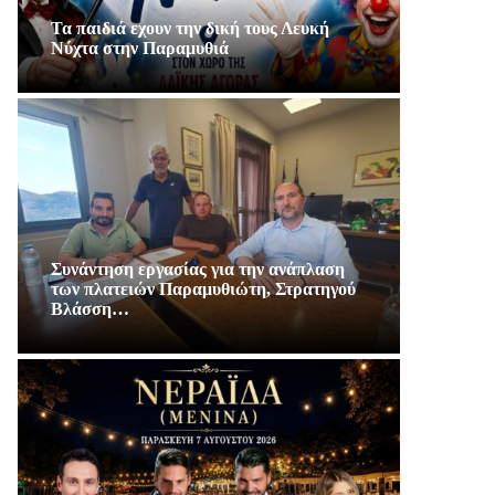
Τα παιδιά εχουν την δική τους Λευκή
Νύχτα στην Παραμυθιά
Συνάντηση εργασίας για την ανάπλαση
των πλατειών Παραμυθιώτη, Στρατηγού
Βλάσση…