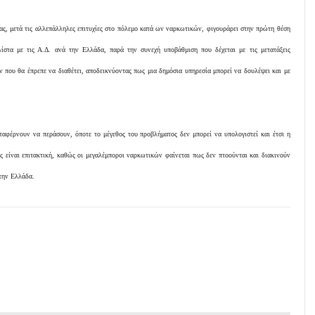
ς, μετά τις αλλεπάλληλες επιτυχίες στο πόλεμο κατά ων ναρκωτικών, φιγουράρει στην πρώτη θέση
ίστα με τις Α.Δ. ανά την Ελλάδα, παρά την συνεχή υποβάθμιση που δέχεται με τις μετατάξεις
 που θα έπρεπε να διαθέτει, αποδεικνύοντας πως μια δημόσια υπηρεσία μπορεί να δουλέψει και με
αφέρνουν να περάσουν, όποτε το μέγεθος του προβλήματος δεν μπορεί να υπολογιστεί και έτσι η
 είναι επιτακτική, καθώς οι μεγαλέμποροι ναρκωτικών φαίνεται πως δεν πτοούνται και διακινούν
την Ελλάδα.