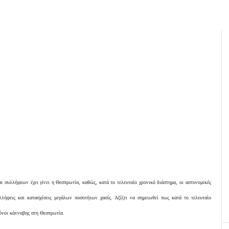
 συλλήψεων έχει γίνει η Θεσπρωτία, καθώς, κατά το τελευταίο χρονικό διάστημα, οι αστυνομικές
λήψεις και κατασχέσεις μεγάλων ποσοτήτων χασίς. Αξίζει να σημειωθεί πως κατά το τελευταίο
τόνοι κάνναβης στη Θεσπρωτία.