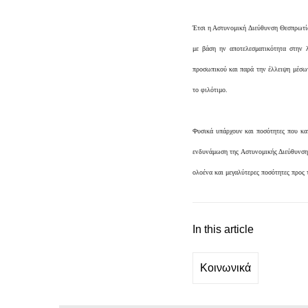
Έτσι η Αστυνομική Διεύθυνση Θεσπρωτία
με βάση ην αποτελεσματικότητα στην λ
προσωπικού και παρά την έλλειψη μέσων
το φιλότιμο.
Φυσικά υπάρχουν και ποσότητες που κατ
ενδυνάμωση της Αστυνομικής Διεύθυνσης
ολοένα και μεγαλύτερες ποσότητες προς 
In this article
Κοινωνικά