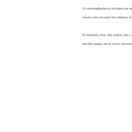
Οι επαναλαμβανόμενες συλλήψεις και κα
περνάνε ούτε στα ψηλά των ειδήσεων αν 
Οι ποσότητες είναι τόσο μεγάλες που 
φαντάζει μικρός, και σε πολλές περιπτώ