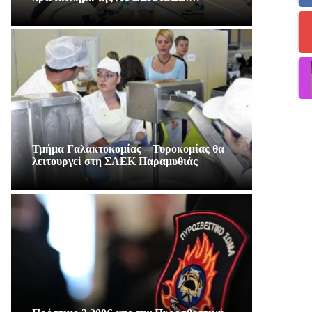
Τμήμα Γαλακτοκομίας – Τυροκομίας θα
λειτουργεί στη ΣΑΕΚ Παραμυθιάς