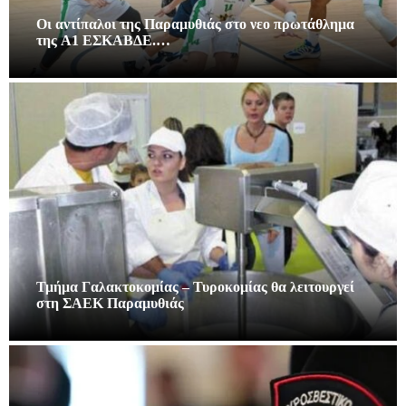
Οι αντίπαλοι της Παραμυθιάς στο νεο πρωτάθλημα
της A1 ΕΣΚΑΒΔΕ.…
Τμήμα Γαλακτοκομίας – Τυροκομίας θα λειτουργεί
στη ΣΑΕΚ Παραμυθιάς