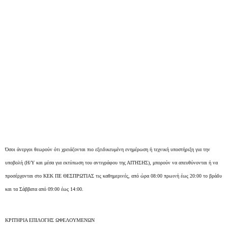
Όσοι άνεργοι θεωρούν ότι χρειάζονται πιο εξειδικευμένη ενημέρωση ή τεχνική υποστήριξη για την
υποβολή (Η/Υ και μέσα για εκτύπωση του αντιγράφου της ΑΙΤΗΣΗΣ), μπορούν να απευθύνονται ή να
προσέρχονται στο ΚΕΚ ΠΕ ΘΕΣΠΡΩΤΙΑΣ τις καθημερινές, από ώρα 08:00 πρωινή έως 20:00 το βράδυ
και τα Σάββατα από 09:00 έως 14:00.
ΚΡΙΤΗΡΙΑ ΕΠΙΛΟΓΗΣ ΩΦΕΛΟΥΜΕΝΩΝ