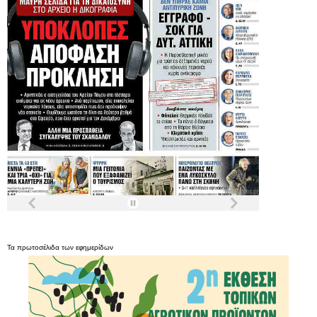
Τα
πρωτοσέλιδα
των
εφημερίδων