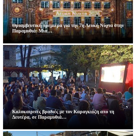
Θριαμβευτική πρεμιέρα για την 7η Λευκή Νύχτα στην
Παραμυθιά: Μια…
Καλοκαιρινές βραδιές με τον Καραγκιόζη απο τη
Δευτέρα, σε Παραμυθιά…