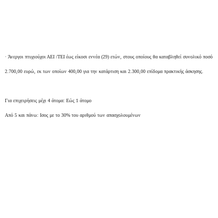
· Άνεργοι πτυχιούχοι ΑΕΙ /ΤΕΙ έως είκοσι εννέα (29) ετών, στους οποίους θα καταβληθεί συνολικό ποσό
2.700,00 ευρώ, εκ των οποίων 400,00 για την κατάρτιση και 2.300,00 επίδομα πρακτικής άσκησης.
Για επιχειρήσεις μέχι 4 άτομα: Εώς 1 άτομο
Από 5 και πάνω: Ισος με το 30% του αριθμού των απασχολουμένων