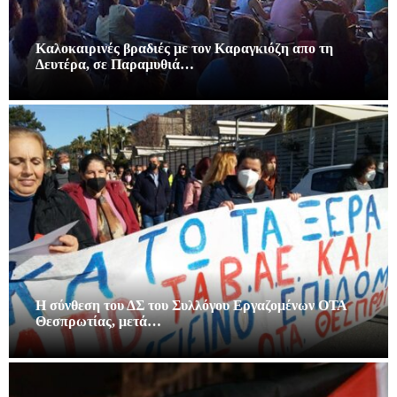
Καλοκαιρινές βραδιές με τον Καραγκιόζη απο τη
Δευτέρα, σε Παραμυθιά…
Η σύνθεση του ΔΣ του Συλλόγου Εργαζομένων ΟΤΑ
Θεσπρωτίας, μετά…