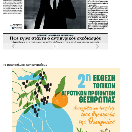
Τα
πρωτοσέλιδα
των
εφημερίδων