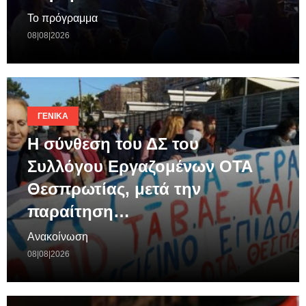
Το πρόγραμμα
08|08|2026
ΓΕΝΙΚΆ
Η σύνθεση του ΔΣ του
Συλλόγου Εργαζομένων ΟΤΑ
Θεσπρωτίας, μετά την
παραίτηση…
Ανακοίνωση
08|08|2026