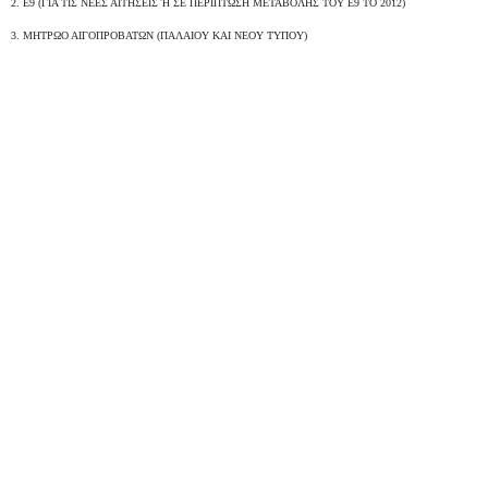
2. Ε9 (ΓΙΑ ΤΙΣ ΝΕΕΣ ΑΙΤΗΣΕΙΣ Ή ΣΕ ΠΕΡΙΠΤΩΣΗ ΜΕΤΑΒΟΛΗΣ ΤΟΥ Ε9 ΤΟ 2012)
3. ΜΗΤΡΩΟ ΑΙΓΟΠΡΟΒΑΤΩΝ (ΠΑΛΑΙΟΥ ΚΑΙ ΝΕΟΥ ΤΥΠΟΥ)