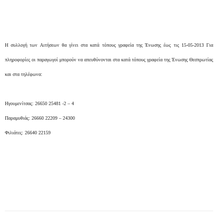
Η συλλογή των Αιτήσεων θα γίνει στα κατά τόπους γραφεία της Ένωσης έως τις 15-05-2013 Για
πληροφορίες οι παραγωγοί μπορούν να απευθύνονται στα κατά τόπους γραφεία της Ένωσης Θεσπρωτίας
και στα τηλέφωνα:
Ηγουμενίτσας: 26650 25481 -2 – 4
Παραμυθιάς: 26660 22209 – 24300
Φιλιάτες: 26640 22159