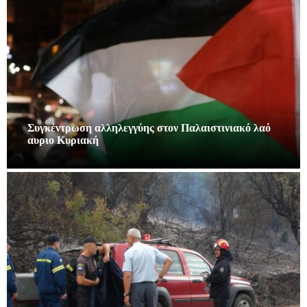
Συγκέντρωση αλληλεγγύης στον Παλαιστινιακό λαό
αυριο Κυριακή