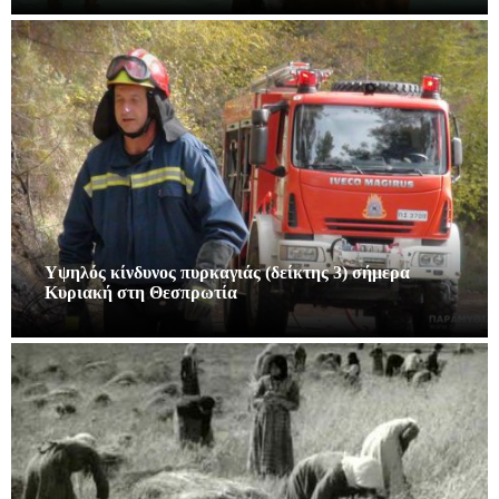
Υψηλός κίνδυνος πυρκαγιάς (δείκτης 3) σήμερα
Κυριακή στη Θεσπρωτία