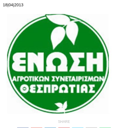
18|04|2013
SHARE