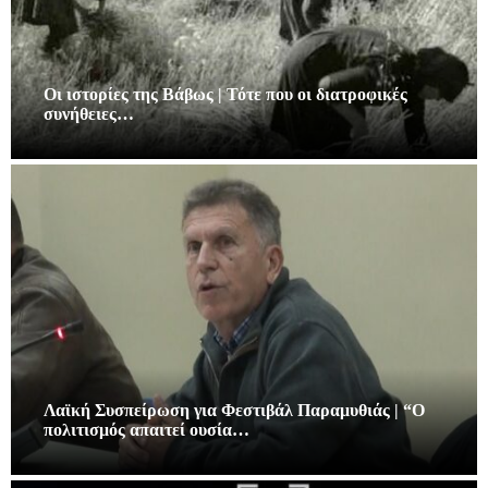
Οι ιστορίες της Βάβως | Τότε που οι διατροφικές
συνήθειες…
Λαϊκή Συσπείρωση για Φεστιβάλ Παραμυθιάς | “Ο
πολιτισμός απαιτεί ουσία…