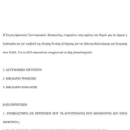
Η Ένωση Αγροτικών Συνεταιρισμών Θεσπρωτίας, ενημερώνει τους αγρότες του Νομού μας ότι άρχισε η
διαδικασία για την υποβολή της Αίτησης Ενιαίας Ενίσχυσης και την Δήλωση Καλλιέργειας και Εκτροφής
στον ΕΛΓΑ.
Για το 2013 απαιτούνται υποχρεωτικά τα έξης δικαιολογητικά:
1. ΑΣΤΥΝΟΜΙΚΗ ΤΑΥΤΟΤΗΤΑ
2. ΒΙΒΛΙΑΡΙΟ ΤΡΑΠΕΖΗΣ
3. ΒΙΒΛΙΑΡΙΟ ΑΣΦΑΛΙΣΗΣ
ΚΑΤΑ ΠΕΡΙΠΤΩΣΗ:
1. ΕΝΟΙΚΙΑΣΤΗΡΙΑ (ΣΕ ΠΕΡΙΠΤΩΣΗ ΠΟΥ ΤΑ ΑΓΡΟΤΕΜΑΧΙΑ ΠΟΥ ΔΗΛΩΝΟΝΤΑΙ ΔΕΝ ΕΙΝΑΙ
ΙΔΙΟΚΤΗΤΑ )