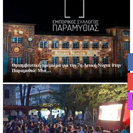
Θριαμβευτική πρεμιέρα για την 7η Λευκή Νύχτα στην
Παραμυθιά: Μια…