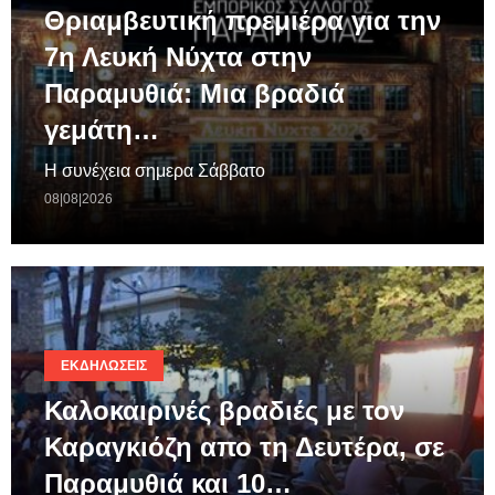
Θριαμβευτική πρεμιέρα για την
7η Λευκή Νύχτα στην
Παραμυθιά: Μια βραδιά
γεμάτη…
Η συνέχεια σημερα Σάββατο
08|08|2026
ΕΚΔΗΛΏΣΕΙΣ
Καλοκαιρινές βραδιές με τον
Καραγκιόζη απο τη Δευτέρα, σε
Παραμυθιά και 10…