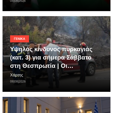
08|08|2026
ΓΕΝΙΚΆ
Υψηλός κίνδυνος πυρκαγιάς
(κατ. 3) για σήμερα Σάββατο
στη Θεσπρωτία | Οι…
Χάρτης
08|08|2026