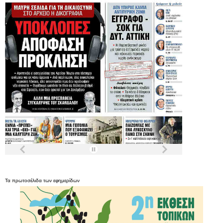
Τα
πρωτοσέλιδα
των
εφημερίδων