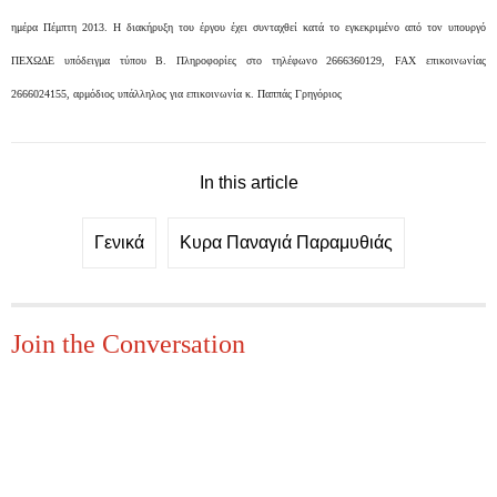
ημέρα Πέμπτη 2013. Η διακήρυξη του έργου έχει συνταχθεί κατά το εγκεκριμένο από τον υπουργό
ΠΕΧΩΔΕ υπόδειγμα τύπου Β.
Πληροφορίες στο τηλέφωνο 2666360129, FAX επικοινωνίας
2666024155, αρμόδιος υπάλληλος για επικοινωνία κ. Παππάς Γρηγόριος
In this article
Γενικά
Κυρα Παναγιά Παραμυθιάς
Join the Conversation