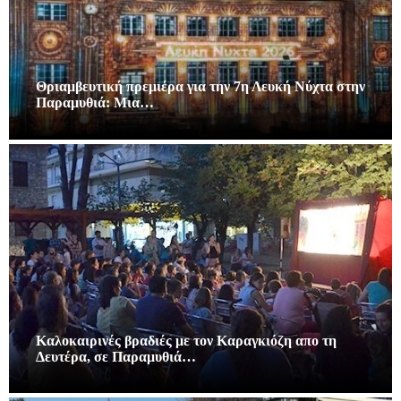
Θριαμβευτική πρεμιέρα για την 7η Λευκή Νύχτα στην
Παραμυθιά: Μια…
Καλοκαιρινές βραδιές με τον Καραγκιόζη απο τη
Δευτέρα, σε Παραμυθιά…