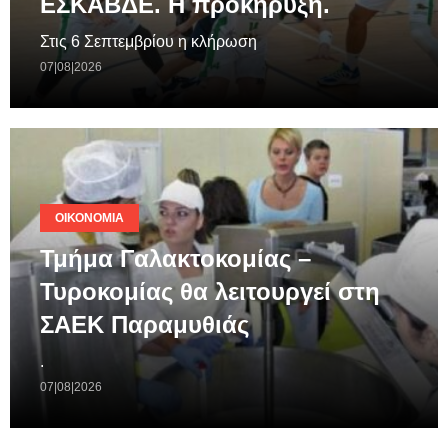
ΕΣΚΑΒΔΕ. Η προκήρυξη.
Στις 6 Σεπτεμβρίου η κλήρωση
07|08|2026
ΟΙΚΟΝΟΜΊΑ
Τμήμα Γαλακτοκομίας –
Τυροκομίας θα λειτουργεί στη
ΣΑΕΚ Παραμυθιάς
.
07|08|2026