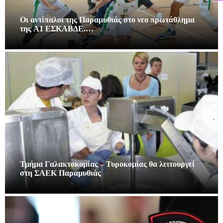
Οι αντίπαλοι της Παραμυθιάς στο νεο πρωτάθλημα
της A1 ΕΣΚΑΒΔΕ.…
Τμήμα Γαλακτοκομίας – Τυροκομίας θα λειτουργεί
στη ΣΑΕΚ Παραμυθιάς