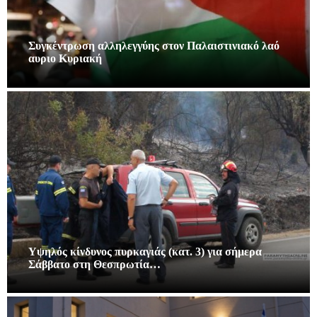
Συγκέντρωση αλληλεγγύης στον Παλαιστινιακό λαό
αυριο Κυριακή
Υψηλός κίνδυνος πυρκαγιάς (κατ. 3) για σήμερα
Σάββατο στη Θεσπρωτία…