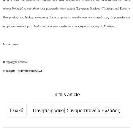
τόπους Νομαρχών, που πλέον έχει μεταφερθεί στην αιρετή Περιφέρεια Ηπείρου (Περιφερειακή Ενότητα
Θεσπρωτίας), ως διάδοχη κατάσταση, όπου μπορείτε να απευθύνεστε για περισσότερες πληροφορίες και
ενημέρωση σχετικά με τη διαδικασία και τους αποδέκτες προσκλήσεων στις εορτές Σουλίου.
Με εκτίμηση
Η Δήμαρχος Σουλίου
Μπραΐμη – Μπότση Σταυρούλα
In this article
Γενικά
Πανηπειρωτική Συνομοσπονδία Ελλάδος