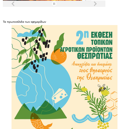
Τα
πρωτοσέλιδα
των
εφημερίδων