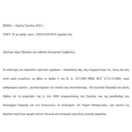
ΘΕΜΑ: « Εορτές Σουλίου 2013 »
ΣΧΕΤ: Το με αριθμ. πρωτ. 2303/23-04-2013 έγγραφό σας
Αξιότιμε κύριε Πρόεδρε και σεβαστό Διοικητικό Συμβούλιο,
Σε απάντηση του παραπάνω σχετικού εγγράφου – αποφάσεώς σας, σας ενημερώνουμε ότι, όπως και σεις
πολύ καλά γνωρίζετε, με βάση το άρθρο 3 του Β. Δ. 157/1969 (ΦΕΚ 46/Τ΄ Α΄/11-3-1969) «περί
καθορισμού εορτών», φωτοαντίγραφο του οποίου σας επισυνάπτουμε, «Η τελευταία Κυριακή του μηνός
Μαΐου επί τη αναμνήσει της εν έτει 1803 ολοκαυτώσεως του Σουλίου και της αυτοθυσίας του
Καλογήρου Σαμουήλ και των Σουλιωτών, δι ολόκληρον τον Νομόν Θεσπρωτίας», έχει οριστεί ως
δημόσια εορτή που αφορά επέτειο εθνικού και ιστορικού γεγονότος τοπικής σημασίας.