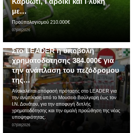
Καρυώτι, Γαρδίκι και Γλυκή
με…
Προϋπολογισμού 210.000€
07|08|2026
ΓΕΝΙΚΆ
Στο LEADER η υποβολή
χρηματοδοτησης 384.000€ για
την ανάπλαση του πεζόδρομου
της…
Ανακαλείται απόφασή πρότασης στο LEADER για
την ανάπλαση από το Μουσειο Βούλγαρη έως τον
Ι.Ν. Δονάτου, για την αποφυγή διπλής
χρηματοδότησης και την ομαλή προώθηση της νέας
υποψηφιότητας.
07|08|2026