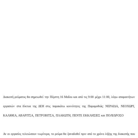
Διακοπή ρεύματος θα σημειωθεί την Πέμπτη 16 Μαΐου και από τις 9:00 μέχρι 11:00, λόγω απαραιτήτων
εργασιών στα δίκτυα της ΔΕΗ στις παρακάτω κοινότητες της Παραμυθιάς:
ΝΕΡΑΙΔΑ, ΝΕΟΧΩΡΙ,
ΚΑΛΙΘΕΑ, ΑΒΑΡΙΤΣΑ, ΠΕΤΡΟΒΙΤΣΑ, ΠΛΑΚΩΤΗ, ΠΕΝΤΕ ΕΚΚΛΗΣΙΕΣ και ΠΟΛΥΔΡΟΣΟ
Αν οι εργασίες τελειώσουν νωρίτερα, το ρεύμα θα ξαναδοθεί πριν από το χρόνο λήξης της διακοπής που