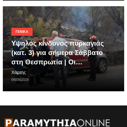
ΓΕΝΙΚΆ
Υψηλός κίνδυνος πυρκαγιάς
(κατ. 3) για σήμερα Σάββατο
στη Θεσπρωτία | Οι…
Χάρτης
08|08|2026