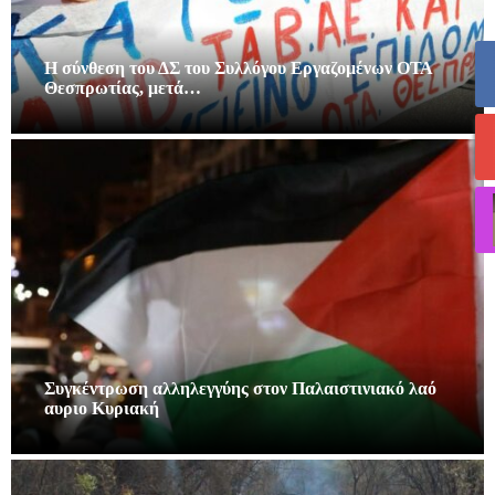
Η σύνθεση του ΔΣ του Συλλόγου Εργαζομένων ΟΤΑ
Θεσπρωτίας, μετά…
Συγκέντρωση αλληλεγγύης στον Παλαιστινιακό λαό
αυριο Κυριακή