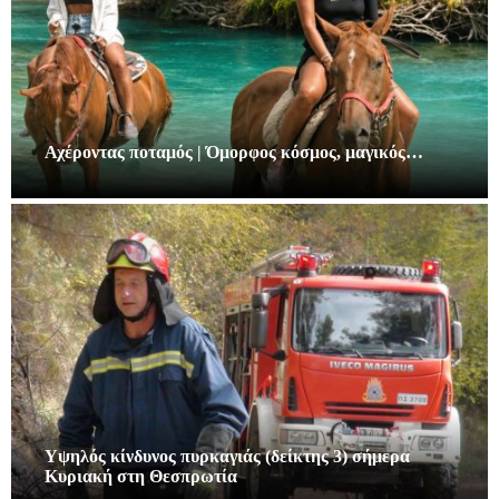
Αχέροντας ποταμός | Όμορφος κόσμος, μαγικός…
Υψηλός κίνδυνος πυρκαγιάς (δείκτης 3) σήμερα
Κυριακή στη Θεσπρωτία