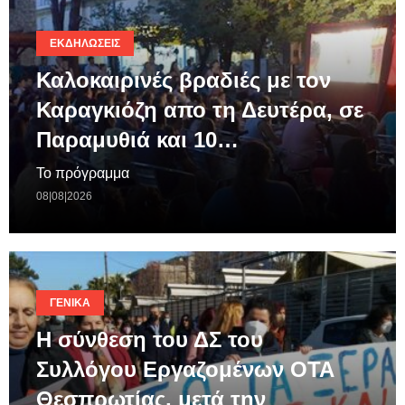
ΕΚΔΗΛΏΣΕΙΣ
Καλοκαιρινές βραδιές με τον
Καραγκιόζη απο τη Δευτέρα, σε
Παραμυθιά και 10…
Το πρόγραμμα
08|08|2026
ΓΕΝΙΚΆ
Η σύνθεση του ΔΣ του
Συλλόγου Εργαζομένων ΟΤΑ
Θεσπρωτίας, μετά την