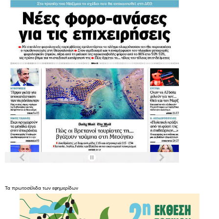
Τα
πρωτοσέλιδα
των
εφημερίδων