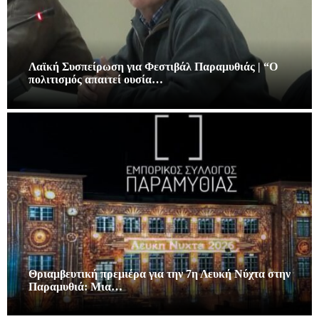
Λαϊκή Συσπείρωση για Φεστιβάλ Παραμυθιάς | “Ο
πολιτισμός απαιτεί ουσία…
Θριαμβευτική πρεμιέρα για την 7η Λευκή Νύχτα στην
Παραμυθιά: Μια…