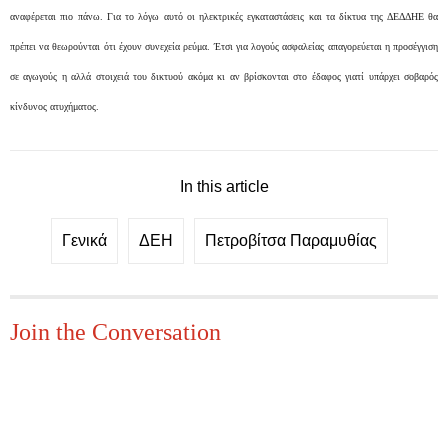
αναφέρεται πιο πάνω. Για το λόγω αυτό οι ηλεκτρικές εγκαταστάσεις και τα δίκτυα της ΔΕΔΔΗΕ θα
πρέπει να θεωρούνται ότι έχουν συνεχεία ρεύμα.
Έτσι για λογούς ασφαλείας απαγορεύεται η προσέγγιση
σε αγωγούς η αλλά στοιχειά του δικτυού ακόμα κι αν βρίσκονται στο έδαφος γιατί υπάρχει σοβαρός
κίνδυνος ατυχήματος.
In this article
Γενικά
ΔΕΗ
Πετροβίτσα Παραμυθίας
Join the Conversation