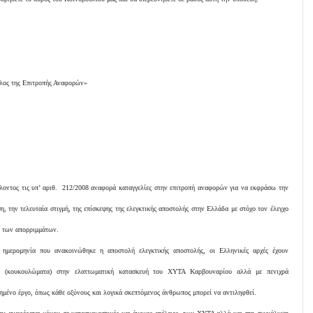
ος της Επιτροπής Αναφορών»
λοντος τις υπ’ αριθ. 212/2008 αναφορά καταγγελίες στην επιτροπή αναφορών για να εκφράσω την
, την τελευταία στιγμή, της επίσκεψης της ελεγκτικής αποστολής στην Ελλάδα με στόχο τον έλεγχο
η των απορριμμάτων.
 ημερομηνία που ανακοινώθηκε η αποστολή ελεγκτικής αποστολής, οι Ελληνικές αρχές έχουν
ις (κουκουλώματα) στην ελαττωματική κατασκευή του ΧΥΤΑ Καρβουναρίου αλλά με πενιχρά
ημένο έργο, όπως κάθε οξύνους και λογικά σκεπτόμενος άνθρωπος μπορεί να αντιληφθεί.