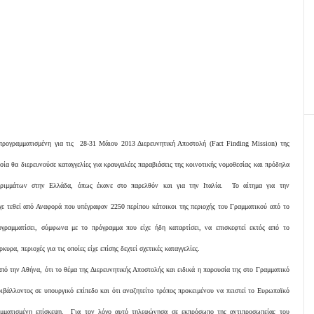
προγραμματισμένη για τις 28-31 Μάιου 2013 Διερευνητική Αποστολή (Fact Finding Mission) της
ία θα διερευνούσε καταγγελίες για κραυγαλέες παραβιάσεις της κοινοτικής νομοθεσίας και πρόδηλα
ρριμμάτων στην Ελλάδα, όπως έκανε στο παρελθόν και για την Ιταλία. Το αίτημα για την
χε τεθεί από Αναφορά που υπέγραφαν 2250 περίπου κάτοικοι της περιοχής του Γραμματικού από το
ογραμματίσει, σύμφωνα με το πρόγραμμα που είχε ήδη καταρτίσει, να επισκεφτεί εκτός από το
ρα, περιοχές για τις οποίες είχε επίσης δεχτεί σχετικές καταγγελίες.
πό την Αθήνα, ότι το θέμα της Διερευνητικής Αποστολής και ειδικά η παρουσία της στο Γραμματικό
βάλλοντος σε υπουργικό επίπεδο και ότι αναζητείτο τρόπος προκειμένου να πειστεί το Ευρωπαϊκό
αμματισμένη επίσκεψη. Για τον λόγο αυτό τηλεφώνησα σε εκπρόσωπο της αντιπροσωπείας του