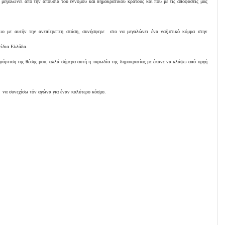
ι μεγαλώνει από την απουσία του έννομου και δημοκρατικού κράτους και που με τις αποφάσεις μας
ιο με αυτήν την ανεπίτρεπτη στάση, συνήσφερε στο να μεγαλώνει ένα ναζιστικό κόμμα στην
νίδια Ελλάδα.
όρτιση της θέσης μου, αλλά σήμερα αυτή η παρωδία της δημοκρατίας με έκανε να κλάψω από οργή
 να συνεχίσω τόν αγώνα για έναν καλύτερο κόσμο.