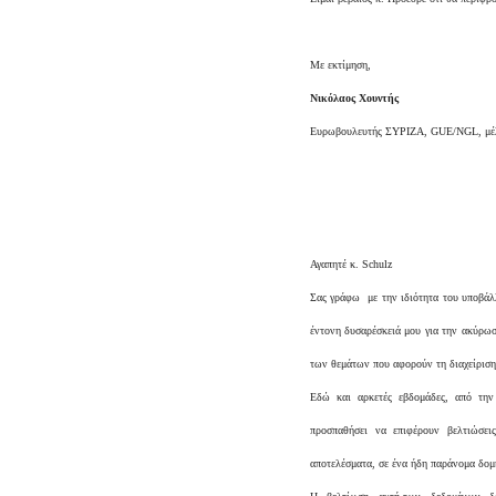
Με εκτίμηση,
Νικόλαος Χουντής
Ευρωβουλευτής ΣΥΡΙΖΑ, GUE/NGL, μέλ
Αγαπητέ κ. Schulz
Σας γράφω με την ιδιότητα του υποβάλ
έντονη δυσαρέσκειά μου για την ακύρωση
των θεμάτων που αφορούν τη διαχείρισ
Εδώ και αρκετές εβδομάδες, από την
προσπαθήσει να επιφέρουν βελτιώσε
αποτελέσματα, σε ένα ήδη παράνομα δομ