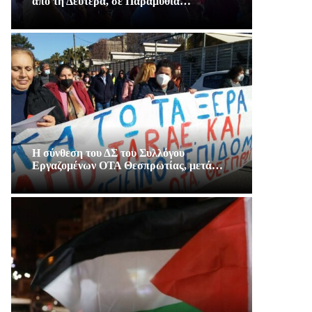
απο τη Δευτέρα, σε Παραμυθιά…
Η σύνθεση του ΔΣ του Συλλόγου
Εργαζομένων ΟΤΑ Θεσπρωτίας, μετά…