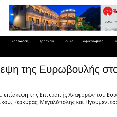
Εκδηλώσεις
Θρησκεία
Γενικά
Αφιερώματα
Το
σκεψη της Ευρωβουλής στ
ου επίσκεψη της Επιτροπής Αναφορών του Ευ
ού, Κέρκυρας, Μεγαλόπολης και Ηγουμενίτσας