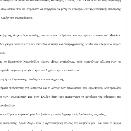
ν αναφέρεται μόνον σε κατασκευαστικές και άνομες ατέλειες των ΧΥΤΑ αλλά και στη συγκάλυψη
διαδικασιών που θα μπορούσαν να οδηγήσουν τα μέλη της κοινοβουλευτικής ελεγκτικής αποστολής
ή Κυβέρνηση συμπεράσματα.
ίσκεψης της ελεγκτικής αποστολής, στα μάτια των ανθρώπων που την περίμεναν «όπως τον Μεσσία»
 δεν μπορεί παρά να είναι ένα αποτέλεσμα πίεσης και διαπραγμάτευσης μεταξύ των ελληνικών αρχών
λίου.
για το Ευρωπαϊκό Κοινοβούλιο τέτοιου είδους αντιδράσεις, πολύ περισσότερο μάλιστα όταν οι
 αρμόδια όργανα έχουν γίνει πριν από 5 χρόνια ή και περισσότερο!
ήτηση της Ευρωπαϊκής ιδεολογίας και των αρχών της.
ήματα, πιστεύοντας στη μεστότητα και τη δύναμη των διαδικασιών του Ευρωπαϊκού Κοινοβουλίου
υση των συνομιλητών μου στην Ελλάδα όταν τους ανακοίνωσα τη ματαίωση της επίσκεψης της
οινοβουλίου.
ους «Κόρακας κορακιού μάτι δεν βγάζει» για ποίες δημοκρατικές διαδικασίες μας μιλάς;
ος αντίδρασης, Χρυσή Αυγή» ήταν η αγανακτισμένη επωδός στη κουβέντα μας. Και αυτό το κόμμα