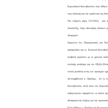
Ευρωπαϊκού Κοινοβουλίου στην Αθήνα κα
τους σύσκεψη για την οργάνωση της Απο
Την επόμενη μέρα, 21/5/2013, μου αν
Αποστολής, λόγω αδυναμίας κάποιων μ
Αναφορών.
Σημειώνω ότι, Περιφερειακές και Τοπ
απασχολήσει και το Ελληνικό Κοινοβούλ
αναβολή συμπίπτει με το χρονικό διά
επιλογής αναδόχου για τον ΟΕΔΑ (Ολο
τελικό μειοδότη εντός των προσεχών ημε
Αντιλαμβάνεστε κ. Πρόεδρε, ότι οι ε
Κοινοβουλίου, αλλά όλου του Ευρωπαϊκ
κυβερνητικών παραγόντων οι οποίοι έχο
αδιαφορώντας πλήρως για την προστασία
Είμαι βέβαιος κ. Πρόεδρε ότι θα περιφρ