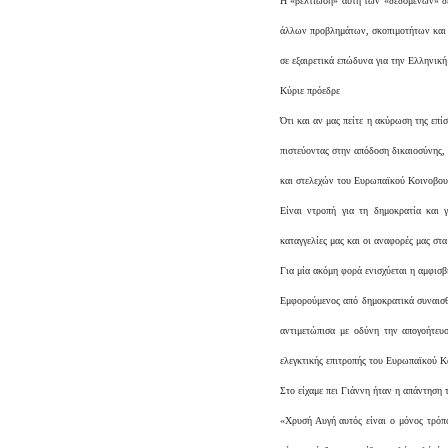
Η «βελτίωση» αυτή των «δεδομένων» δε
άλλων προβλημάτων, σκοπιμοτήτων και 
σε εξαιρετικά επώδυνα για την Ελληνικ
Κύριε πρόεδρε
Ότι και αν μας πείτε η ακύρωση της επ
πιστεύοντας στην απόδοση δικαιοσύνης,
και στελεχών του Ευρωπαϊκού Κοινοβου
Είναι ντροπή για τη δημοκρατία και 
καταγγελίες μας και οι αναφορές μας στα
Για μία ακόμη φορά ενισχύεται η αμφισβ
Εμφορούμενος από δημοκρατικά συναισθ
αντιμετώπισα με οδύνη την απογοήτε
ελεγκτικής επιτροπής του Ευρωπαϊκού Κ
Στο είχαμε πει Γιάννη ήταν η απάντηση τ
«Χρυσή Αυγή αυτός είναι ο μόνος τρόπ