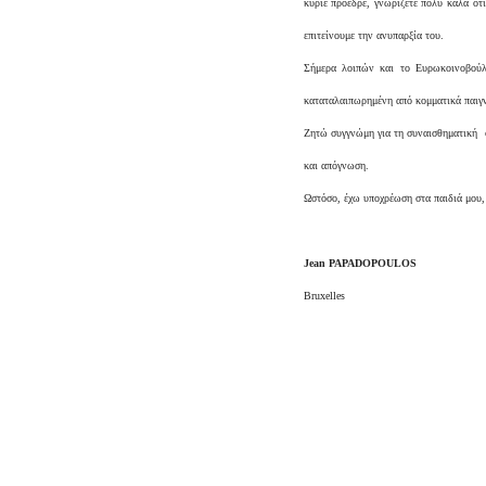
κύριε πρόεδρε, γνωρίζετε πολύ καλά ότ
επιτείνουμε την ανυπαρξία του.
Σήμερα λοιπών και το Ευρωκοινοβούλ
καταταλαιπωρημένη από κομματικά παιγ
Ζητώ συγγνώμη για τη συναισθηματική φ
και απόγνωση.
Ωστόσο, έχω υποχρέωση στα παιδιά μου,
Jean PAPADOPOULOS
Bruxelles