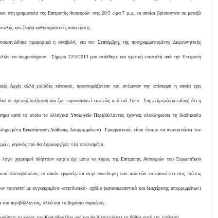
ι στη γραμματεία της Επιτροπής Αναφορών στις 20/5 ώρα 7 μ.μ., οι οποίοι βρίσκονταν σε μεταξύ
στολής και έλαβα καθησυχαστικές απαντήσεις.
ακοινώθηκε προφορικά η αναβολή, για τον Σεπτέμβρη, της προγραμματισμένης Διερευνητικής
ελών να συμμετάσχουν. Σήμερα 22/5/2013 μου στάλθηκε και σχετική επιστολή από την Επιτροπή
ικές Αρχές αλλά χιλιάδες κάτοικοι, προετοιμάζονταν και ανέμεναν την επίσκεψη η οποία έχει
ιο σε σχετική συζήτηση και έχει παρουσιαστεί εκτενώς από τον Τύπο. Σας ενημερώνω επίσης ότι η
στημα κατά το οποίο το ελληνικό Υπουργείο Περιβάλλοντος έχοντας ολοκληρώσει τη διαδικασία
κληρωμένη Εγκατάσταση Διάθεσης Απορριμμάτων) Γραμματικού, είναι έτοιμο να ανακοινώσει τον
ρών, γεγονός που θα δημιουργήσει νέα τετελεσμένα.
ν λόγω χειρισμοί πλήττουν καίρια όχι μόνο το κύρος της Επιτροπής Αναφορών του Ευρωπαϊκού
ού Κοινοβουλίου, το οποίο εμφανίζεται στην συνείδηση των πολιτών να υποκύπτει στις πιέσεις
υν ταυτιστεί με συγκεκριμένα «επενδυτικά» σχέδια (κατασκευαστικά και διαχείρισης απορριμμάτων)
 του περιβάλλοντος, αλλά και το δημόσιο συμφέρον.
ουρήσετε το κύρος του Κοινοβουλίου μας και θα διερευνήσετε σε βάθος αυτή την υπόθεση.