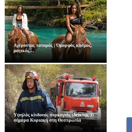
Αχέροντας ποταμός | Όμορφος κόσμος,
μαγικός…
Υψηλός κίνδυνος πυρκαγιάς (δείκτης 3)
σήμερα Κυριακή στη Θεσπρωτία