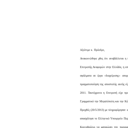
Αξιότιμε κ. Πρόεδρε,
Ανακοινώθηκε χθες ότι αναβάλλεται η 
Επιτροπής Αναφορών στην Ελλάδα, η οπο
σφάλματα σε έργα «διαχείρισης» απο
πραγματοποίηση της αποστολής αυτής εί
2011. Ταυτόχρονα η Επιτροπή είχε πρ
Γραμματικό την Μεγαλόπολη και την Κέρκυ
Προχθές (20/5/2013) με πληροφόρησαν α
απασχόλησε το Ελληνικό Υπουργείο Περι
Κοινοβούλιο να ματαιώσει την προγρ