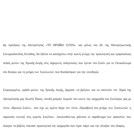
Ως πρόεδρος της Αδελφότητας «ΤΟ ΗΡΩΪΚΟ ΣΟΥΛΙ» και μέλος του ΔΣ της Πανηπειρωτικής
Συνομοσπονδίας Ελλάδας, θα ήθελα να καταγγείλω στην κοινή γνώμη την προκλητική και τραμπούκικη
στάση μελών της Χρυσής Αυγής στις σημερινές εκδηλώσεις που έγιναν στο Σούλι για το Ολοκαύτωμα
στο Κούγκι και τη μνήμη των Σουλιωτών που θυσιάστηκαν για την ελευθερία.
Συγκεκριμένα, ομάδα μελών της Χρυσής Αυγής, άρχισαν να βρίζουν και να απειλούν τον Ταμία της
Αδελφότητάς μας Κωστή Τόκκα, επειδή μοίραζε δωρεάν στο κοινό την εφημερίδα του Συλλόγου μας με
τίτλο «Ηρωϊκό Σούλι», που είχε ως πρώτο θέμα τον τίτλο «Προσβολή στη μνήμη των Σουλιωτών η
παρουσία νεοναζί στις γιορτές Σουλίου». Ακολουθώντας μάλιστα το παράδειγμα των φασιστών που
έκαιγαν τα βιβλία, έσκισαν προκλητικά την εφημερίδα που είχαν πάρει και την πέταξαν στο έδαφος.