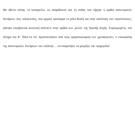
Θα ήθελα επίσης να καταγγείλω ως απαράδεκτη και τη στάση που τήρησε η ομάδα αστυνομικών
δυνάμεων στις εκδηλώσεις, που αρχικά προτίμησε το ρόλο θεατή και στην καλύτερη των περιπτώσεων,
φάνηκε υπερβολικά ανεκτική απέναντι στην ομάδα των μελών της Χρυσής Αυγής. Συγκεκριμένα, στο
αίτημα του Κ. Τόκα να τον προστατεύσουν από τους τραμπουκισμούς των χρυσαυγιτών, ο επικεφαλής
της αστυνομικών δυνάμεων του υπέδειξε …να σταματήσει να μοιράζει την εφημερίδα!