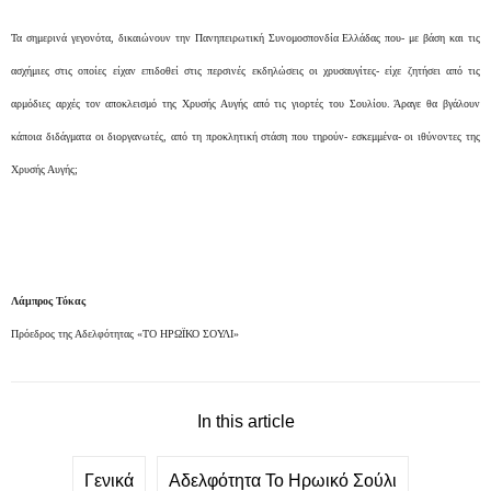
Τα σημερινά γεγονότα, δικαιώνουν την Πανηπειρωτική Συνομοσπονδία Ελλάδας που- με βάση και τις
ασχήμιες στις οποίες είχαν επιδοθεί στις περσινές εκδηλώσεις οι χρυσαυγίτες- είχε ζητήσει από τις
αρμόδιες αρχές τον αποκλεισμό της Χρυσής Αυγής από τις γιορτές του Σουλίου. Άραγε θα βγάλουν
κάποια διδάγματα οι διοργανωτές, από τη προκλητική στάση που τηρούν- εσκεμμένα- οι ιθύνοντες της
Χρυσής Αυγής;
Λάμπρος Τόκας
Πρόεδρος της Αδελφότητας «ΤΟ ΗΡΩΪΚΟ ΣΟΥΛΙ»
In this article
Γενικά
Αδελφότητα Το Ηρωικό Σούλι