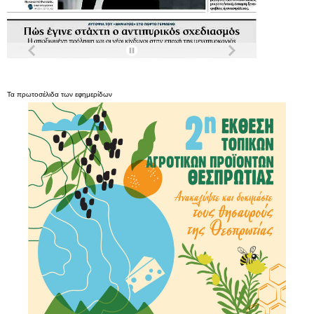
Τα
πρωτοσέλιδα
των
εφημερίδων