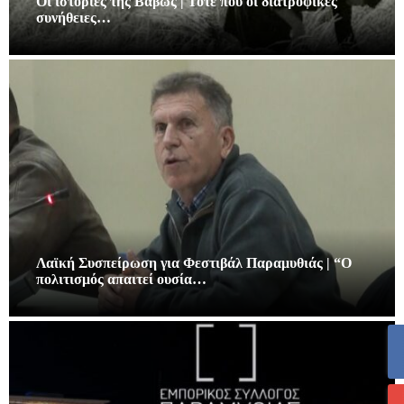
Οι ιστορίες της Βάβως | Τότε που οι διατροφικές
συνήθειες…
Λαϊκή Συσπείρωση για Φεστιβάλ Παραμυθιάς | “Ο
πολιτισμός απαιτεί ουσία…