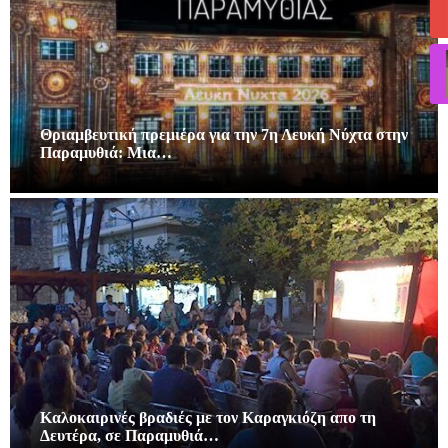
Θριαμβευτική πρεμιέρα για την 7η Λευκή Νύχτα στην
Παραμυθιά: Μια…
Καλοκαιρινές βραδιές με τον Καραγκιόζη απο τη
Δευτέρα, σε Παραμυθιά…