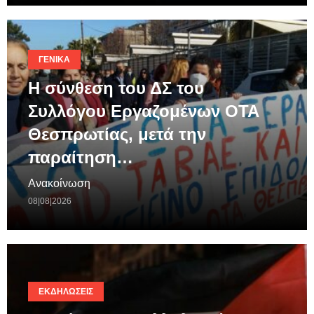
ΓΕΝΙΚΆ
Η σύνθεση του ΔΣ του
Συλλόγου Εργαζομένων ΟΤΑ
Θεσπρωτίας, μετά την
παραίτηση…
Ανακοίνωση
08|08|2026
ΕΚΔΗΛΏΣΕΙΣ