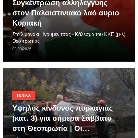
Συγκέντρωση αλληλεγγύης
στον Παλαιστινιακό λαό αυριο
Κυριακή
Στο λιμανάκι Ηγουμενίτσας - Κάλεσμα του ΚΚΕ (μ-λ)
Θεσπρωτίας
08|08|2026
ΓΕΝΙΚΆ
Υψηλός κίνδυνος πυρκαγιάς
(κατ. 3) για σήμερα Σάββατο
στη Θεσπρωτία | Οι…