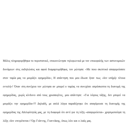
Μόλις πληροφορήθηκα το περιστατικό, επικοινώνησα τηλεφωνικά με τον επικεφαλής των αστυνομικών
δυνάμεων στις εκδηλώσεις και αφού διαμαρτυρήθηκα, τον ρώτησα: «Με ποιο σκεπτικό απαγορεύσατε
στον ταμία μας να μοιράζει εφημερίδα»; Η απάντηση που μου έδωσε ήταν πως «δεν υπήρξε τέτοια
εντολή»! Όταν στη συνέχεια τον ρώτησα αν μπορεί ο ταμίας να συνεχίσει απρόσκοπτα τη διανομή της
εφημερίδας, χωρίς κίνδυνο από τους χρυσαυγίτες, μου απάντησε: «Για λόγους τάξης, δεν μπορεί να
μοιράζει την εφημερίδα»!!! Δηλαδή, με απλά λόγια παραδέχτηκε ότι απαγόρευσε τη διανομής της
εφημερίδας της Αδελφότητάς μας, με τη διαφορά ότι αντί για τη λέξη «απαγορεύεται» χρησιμοποίησε τη
λέξη «δεν επιτρέπεται»! Όχι Γιάννης, Γιαννάκης, όπως λέει και ο λαός μας.