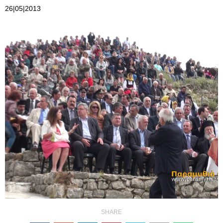
26|05|2013
SHARE