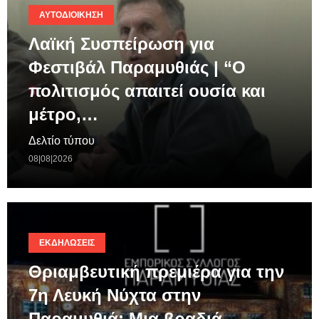
ΑΥΤΟΔΙΟΊΚΗΣΗ
Λαϊκή Συσπείρωση για
Φεστιβάλ Παραμυθιάς | “Ο
πολιτισμός απαιτεί ουσία και
μέτρο,…
Δελτίο τύπου
08|08|2026
ΕΚΔΗΛΏΣΕΙΣ
Θριαμβευτική πρεμιέρα για την
7η Λευκή Νύχτα στην
Παραμυθιά: Μια βραδιά