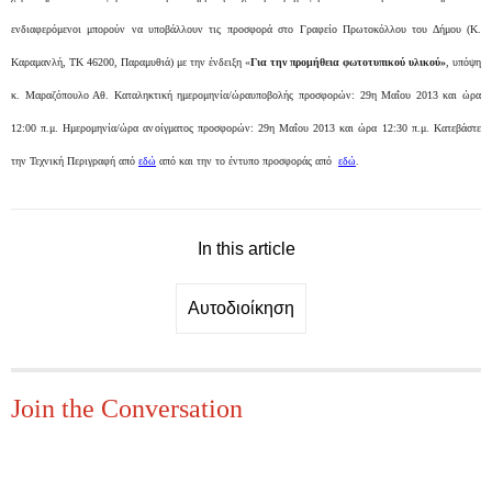
ενδιαφερόμενοι μπορούν να υποβάλλουν τις προσφορά στο Γραφείο Πρωτοκόλλου του Δήμου (K.
Καραμανλή, ΤΚ 46200, Παραμυθιά) με την ένδειξη «
Για την
προμήθεια φωτοτυπικού υλικού»
, υπόψη
κ. Μαραζόπουλο Αθ. Καταληκτική ημερομηνία/ώραυποβολής προσφορών: 29η Μαΐου 2013 και ώρα
12:00 π.μ. Ημερομηνία/ώρα ανοίγματος προσφορών: 29η Μαΐου 2013 και ώρα 12:30 π.μ. Κατεβάστε
την Τεχνική Περιγραφή από
εδώ
από και την το έντυπο προσφοράς από
εδώ
.
In this article
Αυτοδιοίκηση
Join the Conversation