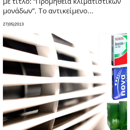
με τίτλο: “Προμήθεια κλιματιστικών
μονάδων”. To αντικείμενο...
27|05|2013