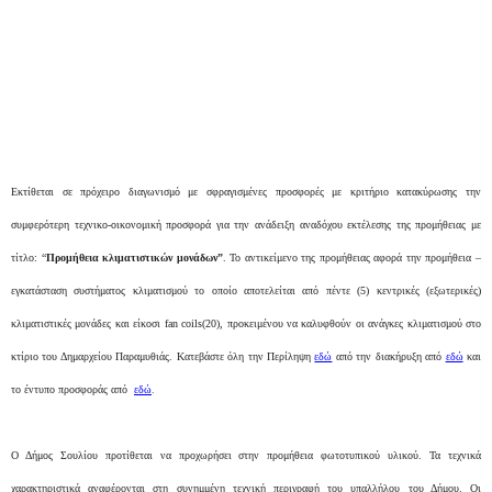
Εκτίθεται σε πρόχειρο διαγωνισμό με σφραγισμένες προσφορές με κριτήριο κατακύρωσης την
συμφερότερη τεχνικο-οικονομική προσφορά για την ανάδειξη αναδόχου εκτέλεσης της προμήθειας με
τίτλο: “
Προμήθεια κλιματιστικών μονάδων”
. To αντικείμενο της προμήθειας αφορά την προμήθεια –
εγκατάσταση συστήματος κλιματισμού το οποίο αποτελείται από πέντε (5) κεντρικές (εξωτερικές)
κλιματιστικές μονάδες και είκοσι fan coils(20), προκειμένου να καλυφθούν οι ανάγκες κλιματισμού στο
κτίριο του Δημαρχείου Παραμυθιάς. Κατεβάστε όλη την Περίληψη
εδώ
από την διακήρυξη από
εδώ
και
το έντυπο προσφοράς από
εδώ
.
Ο Δήμος Σουλίου προτίθεται να προχωρήσει στην προμήθεια φωτοτυπικού υλικού. Τα τεχνικά
χαρακτηριστικά αναφέρονται στη συνημμένη τεχνική περιγραφή του υπαλλήλου του Δήμου. Οι