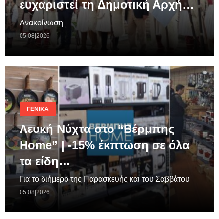
ευχαριστεί τη Δημοτική Αρχή…
Ανακοίνωση
05|08|2026
ΓΕΝΙΚΆ
Λευκή Νύχτα στο “Βέρμπης
Home” | -15% έκπτωση σε όλα
τα είδη…
Για το διήμερο της Παρασκευής και του Σαββάτου
05|08|2026