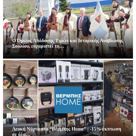
Ο Όμιλος Απόδοσης Τιμών και Ιστορικής Αναβίωσης
Σουλίου, ευχαριστεί τη…
Λευκή Νύχτα στο “Βέρμπης Home” | -15% έκπτωση
σε όλα…