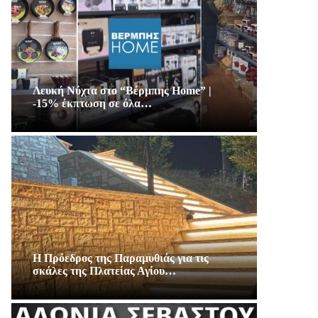
Λευκή Νύχτα στο “Βέρμπης Home” |
-15% έκπτωση σε όλα…
Η Πρόεδρος της Παραμυθιάς για τις
σκάλες της Πλατείας Αγίου…