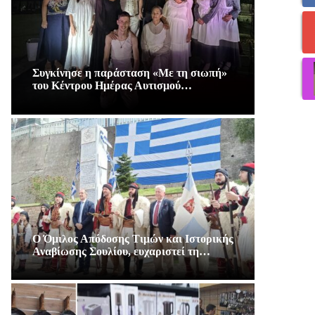
Συγκίνησε η παράσταση «Με τη σιωπή»
του Κέντρου Ημέρας Αυτισμού…
Ο Όμιλος Απόδοσης Τιμών και Ιστορικής
Αναβίωσης Σουλίου, ευχαριστεί τη…