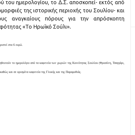
ύ του ημερολογίου, το Δ.Σ. αποσκοπεί- εκτός από
 ομορφιές της ιστορικής περιοχής του Σουλίου- και
ους αναγκαίους πόρους για την απρόσκοπτη
λφότητας «Το Ηρωϊκό Σούλι».
ριστεί στα 6 ευρώ.
ηθευτούν το ημερολόγιο από τα καφενεία των χωριών της Κοινότητας Σουλίου (Φροσύνη, Τσαγγάρι,
καθώς και σε ορισμένα καφενεία της Γλυκής και της Παραμυθιάς.