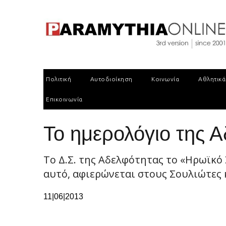
Πολιτική
Αυτοδιοίκηση
Κοινωνία
Αθλητικά
Επικοινωνία
To ημερολόγιο της 
Το Δ.Σ. της Αδελφότητας το «Ηρωϊκό
αυτό, αφιερώνεται στους Σουλιώτες κα
11|06|2013