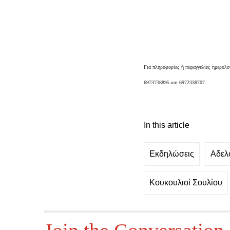
Για πληροφορίες ή παραγγελίες ημερολ
6973738895 και 6972338707.
In this article
Εκδηλώσεις
Αδελ
Κουκουλιοί Σουλίου