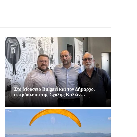
Στο Μουσειο Bulgari και τον Δήμαρχο,
εκπρόσωποι της Σχολής Καλών…