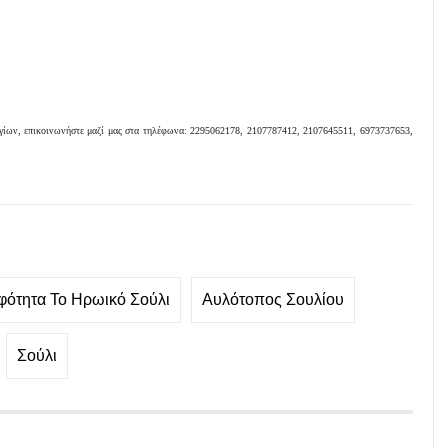
ογίων, επικοινωνήστε μαζί μας στα τηλέφωνα: 2295062178, 2107787412, 2107645511, 6973737653,
φότητα Το Ηρωικό Σούλι
Αυλότοπος Σουλίου
Σούλι