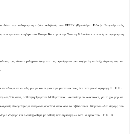
να δείτε την καθιερωμένη ετήσια εκδήλωση του ΕΕΕΕΚ (Εργαστήριο Ειδικής Επαγγελματικής
άς που πραγματοποιήθηκε στο Θέατρο Καρκαμίσι την Τετάρτη 8 Ιουνίου και που ήταν αφειρωμένη
σχολείου, μας δίνουν μαθήματα ζωής και μας προσφέρουν μια ευχάριστη έκπληξη δημιουργίας και
ν.
 το γέλιο με τίτλο: «Ας γελάμε και ας γλεντάμε για να λεν’ πως δεν πεινάμε» (Παραγωγή Ε.Ε.Ε.Ε.Κ.
ναγιώτη Τσαμάτου, Καθηγητή Τμήματος Μαθηματικών Πανεπιστημίου Ιωαννίνων, για το χιούμορ και
εκδήλωση συνεχιστηκε με ανάγνωση αποσπασμάτων από το βιβλίο του κ. Τσαμάτου «Στη στροφή του
 Μαρία Ζαφείρη και ολοκληρώθηκε με εκθεση των δημιουργιών των μαθητών του Ε.Ε.Ε.Ε.Κ.