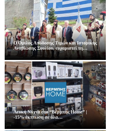
Ο Όμιλος Απόδοσης Τιμών και Ιστορικής
Αναβίωσης Σουλίου, ευχαριστεί τη…
Λευκή Νύχτα στο “Βέρμπης Home” |
-15% έκπτωση σε όλα…