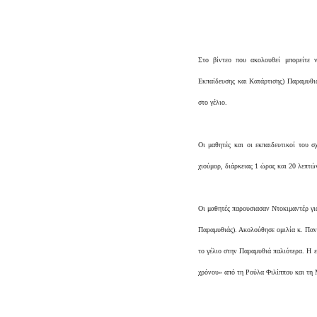
Στο βίντεο που ακολουθεί μπορείτε 
Εκπαίδευσης και Κατάρτισης) Παραμυθι
στο γέλιο.
Οι μαθητές και οι εκπαιδευτικοί του 
χιούμορ, διάρκειας 1 ώρας και 20 λεπτώ
Οι μαθητές παρουσιασαν Ντοκιμαντέρ για
Παραμυθιάς). Ακολούθησε ομιλία κ. Πα
το γέλιο στην Παραμυθιά παλιότερα. Η 
χρόνου» από τη Ρούλα Φιλίππου και τη