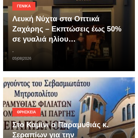
ΓΕΝΙΚΆ
Λευκή Νύχτα στα Οπτικά
Ζαχάρης – Εκπτώσεις έως 50%
σε γυαλιά ηλίου…
.
05|08|2026
ΘΡΗΣΚΕΊΑ
Στο Καμίνι ο Παραμυθιάς κ.
Σεραπίων για την