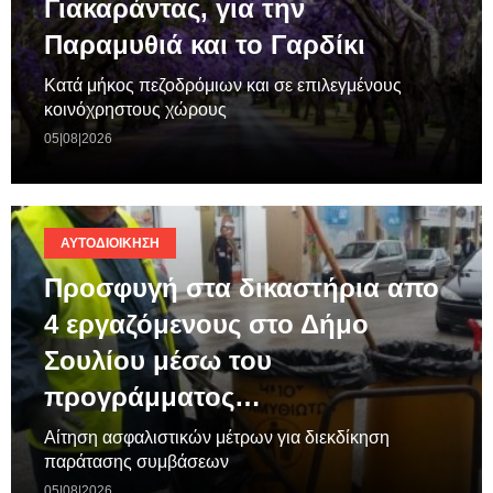
Γιακαράντας, για την
Παραμυθιά και το Γαρδίκι
Κατά μήκος πεζοδρόμιων και σε επιλεγμένους
κοινόχρηστους χώρους
05|08|2026
ΑΥΤΟΔΙΟΊΚΗΣΗ
Προσφυγή στα δικαστήρια απο
4 εργαζόμενους στο Δήμο
Σουλίου μέσω του
προγράμματος…
Aίτηση ασφαλιστικών μέτρων για διεκδίκηση
παράτασης συμβάσεων
05|08|2026