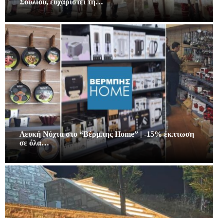
Σουλίου, ευχαριστεί τη…
Λευκή Νύχτα στο “Βέρμπης Home” | -15% έκπτωση
σε όλα…