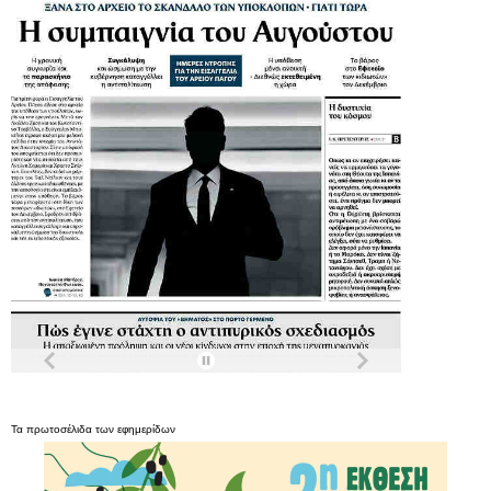
Τα
πρωτοσέλιδα
των
εφημερίδων