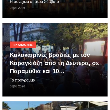
Η συνέχεια σημερα Σάββατο
08|08|2026
ΕΚΔΗΛΏΣΕΙΣ
Καλοκαιρινές βραδιές με τον
Καραγκιόζη απο τη Δευτέρα, σε
Παραμυθιά και 10…
Το πρόγραμμα
08|08|2026