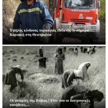
Υψηλός κίνδυνος πυρκαγιάς (δείκτης 3) σήμερα
Κυριακή στη Θεσπρωτία
Οι ιστορίες της Βάβως | Τότε που οι διατροφικές
συνήθειες…