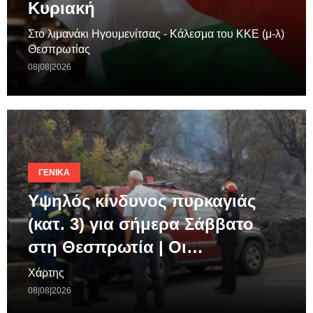
Κυριακή
Στο λιμανάκι Ηγουμενίτσας - Κάλεσμα του ΚΚΕ (μ-λ)
Θεσπρωτίας
08|08|2026
ΓΕΝΙΚΆ
Υψηλός κίνδυνος πυρκαγιάς
(κατ. 3) για σήμερα Σάββατο
στη Θεσπρωτία | Οι…
Χάρτης
08|08|2026