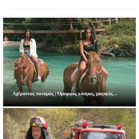
Αχέροντας ποταμός | Όμορφος κόσμος, μαγικός…