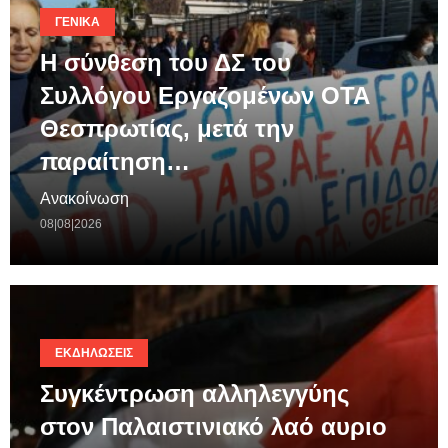
ΓΕΝΙΚΆ
Η σύνθεση του ΔΣ του
Συλλόγου Εργαζομένων ΟΤΑ
Θεσπρωτίας, μετά την
παραίτηση…
Ανακοίνωση
08|08|2026
ΕΚΔΗΛΏΣΕΙΣ
Συγκέντρωση αλληλεγγύης
στον Παλαιστινιακό λαό αυριο