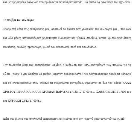
και μεταχειρισμένα παιχνίδια που βρίσκονται σε καλή κατάσταση . Τα έσοδα θα πάνε υπέρ του σχολείου.
Το παζάρι του συλλόγου
Ξεχωριστή νότα στις εκδηλώσεις μας, αποτελεί το παζάρι των γυναικών του συλλόγου μας , που εδώ
και δύο μήνες κατασκευάζουν χειροποίητα διακοσμητικά, γύψινα στολίδια, κεριά, χριστουγεννιάτικες
συνθέσεις, εικόνες, ημερολόγια, γλυκά του κουταλιού, ποτά και πολλά άλλα.
Την τελευταία μέρα των εκδηλώσεων θα γίνει η κλήρωση των καλλιτεχνημάτων των παιδιών για τα
δώρα , χωρίς ο Αη Βασίλης να αφήσει κανέναν παραπονεμένο ! Θα τραγουδήσουμε παρέα τα κάλαντα
και θα ελευθερώσουμε στον ουρανό τα αιωρούμενα φαναράκια, ευχόμενοι σε όλο τον κόσμο ΚΑΛΑ
ΧΡΙΣΤΟΥΓΕΝΝΑ ΚΑΙ ΚΑΛΗ ΧΡΟΝΙΑ!! ΠΑΡΑΣΚΕΥΗ 20/12 17:00 μ.μ, ΣΑΒΒΑΤΟ 21/12 17:00 μ.μ
και ΚΥΡΙΑΚΗ 22/12 11:00 π.μ
Δείτε στο βιντεο που ακολουθεί χαρακτηριστικές εικόνες από την περσινό χριστουγεννιάτικο χωριό: