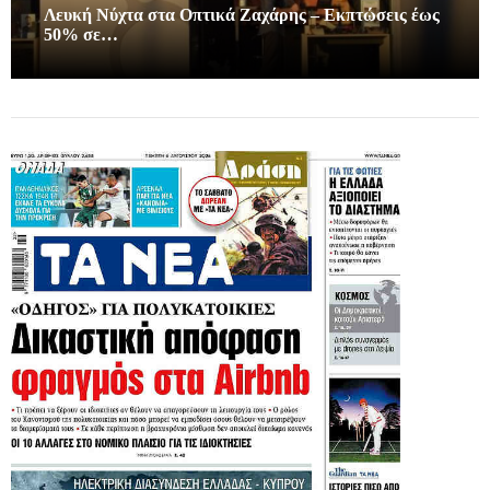
Λευκή Νύχτα στα Οπτικά Ζαχάρης – Εκπτώσεις έως
50% σε…