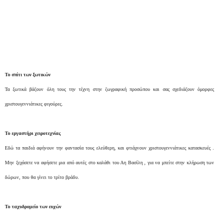
Το σπίτι των ξωτικών
Τα ξωτικά βάζουν όλη τους την τέχνη στην ζωγραφική προσώπου και σας σχεδιάζουν όμορφες
χριστουγεννιάτικες φιγούρες.
Το εργαστήρι χειροτεχνίας
Εδώ τα παιδιά αφήνουν την φαντασία τους ελεύθερη, και φτιάχνουν χριστουγεννιάτικες κατασκευές .
Μην ξεχάσετε να αφήσετε μια από αυτές στο καλάθι του Αη Βασίλη , για να μπείτε στην κλήρωση των
δώρων, που θα γίνει το τρίτο βράδυ.
Το ταχυδρομείο των ευχών