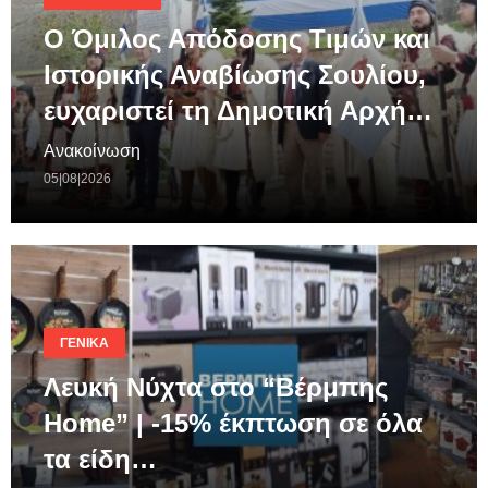
Ο Όμιλος Απόδοσης Τιμών και
Ιστορικής Αναβίωσης Σουλίου,
ευχαριστεί τη Δημοτική Αρχή…
Ανακοίνωση
05|08|2026
ΓΕΝΙΚΆ
Λευκή Νύχτα στο “Βέρμπης
Home” | -15% έκπτωση σε όλα
τα είδη…