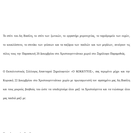
Το σπίτι του Αη Βασίλη, το σπίτι των ξωτικών, το εργαστήρι χειροτεχνίας, το ταχυδρομείο των ευχών,
το κουκλόσπιτο, το σπιτάκι των γεύσεων και τα παζάρια των παιδιών και των μεγάλων, ανοίγουν τις
πύλες τους την Παρασκευή 20 Δεκεμβρίου στο Χριστουγεννιάτικο χωριό στο Ξηρόλοφο Παραμυθιάς.
Ο Εκπολιτιστικός Σύλλογος Απανταχού Ξηρολοφιτών «Ο ΚΟΚΚΥΤΟΣ», σας περιμένει μέχρι και την
Κυριακή 22 Δεκεμβρίου στο Χριστουγεννιάτικο χωρίο με πρωταγωνιστή τον αγαπημένο μας Αη Βασίλη
και τους μικρούς βοηθούς του ώστε να υποδεχτούμε όλοι μαζί τα Χριστούγεννα και να νιώσουμε όλοι
μας παιδιά μαζί με: