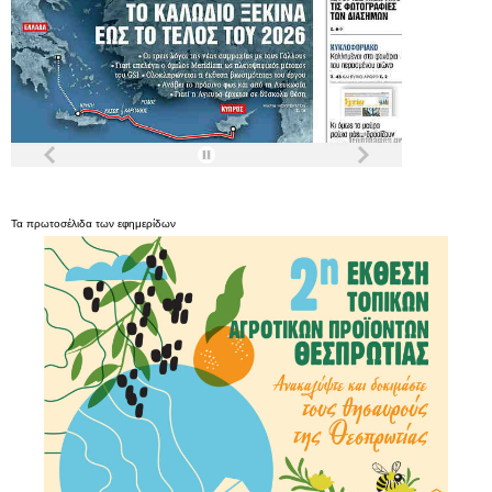
Τα
πρωτοσέλιδα
των
εφημερίδων