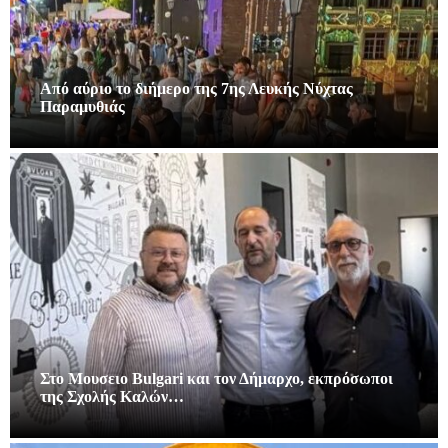
Από αύριο το διήμερο της 7ης Λευκής Νύχτας
Παραμυθιάς
Στο Μουσειο Bulgari και τον Δήμαρχο, εκπρόσωποι
της Σχολής Καλών…