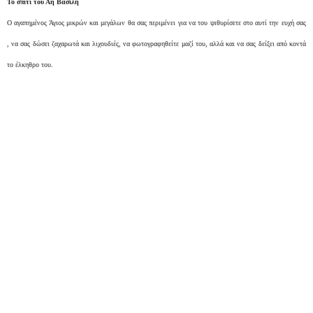
Το σπίτι του Αη Βασίλη
Ο αγαπημένος Άγιος μικρών και μεγάλων θα σας περιμένει για να του ψιθυρίσετε στο αυτί την ευχή σας
, να σας δώσει ζαχαρωτά και λιχουδιές, να φωτογραφηθείτε μαζί του, αλλά και να σας δείξει από κοντά
το έλκηθρο του.