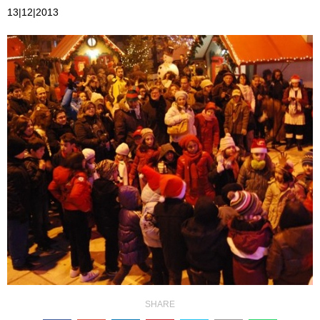
13|12|2013
SHARE