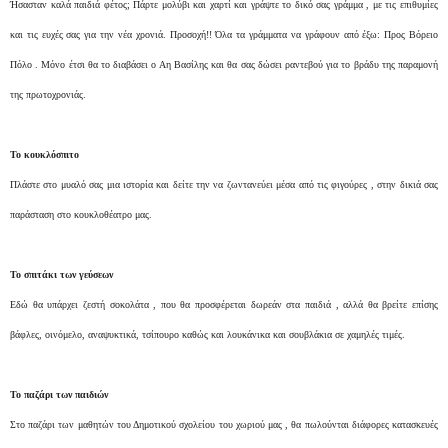
Ήσασταν καλά παιδιά φέτος; Πάρτε μολύβι και χαρτί και γράψτε το δικό σας γράμμα , με τις επιθυμίες
και τις ευχές σας για την νέα χρονιά. Προσοχή!! Όλα τα γράμματα να γράφουν από έξω: Προς Βόρειο
Πόλο . Μόνο έτσι θα το διαβάσει ο Αη Βασίλης και θα σας δώσει ραντεβού για το βράδυ της παραμονή
της πρωτοχρονιάς.
Το κουκλόσπιτο
Πλάστε στο μυαλό σας μια ιστορία και δείτε την να ζωντανεύει μέσα από τις φιγούρες , στην δικιά σας
παράσταση στο κουκλοθέατρο μας.
Το σπιτάκι των γεύσεων
Εδώ θα υπάρχει ζεστή σοκολάτα , που θα προσφέρεται δωρεάν στα παιδιά , αλλά θα βρείτε επίσης
βάφλες, οινόμελο, αναψυκτικά, τσίπουρο καθώς και λουκάνικα και σουβλάκια σε χαμηλές τιμές.
Το παζάρι των παιδιών
Στο παζάρι των μαθητών του Δημοτικού σχολείου του χωριού μας , θα πωλούνται διάφορες κατασκευές