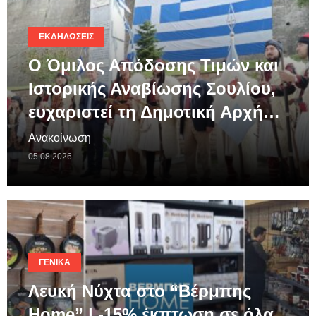
ΕΚΔΗΛΏΣΕΙΣ
Ο Όμιλος Απόδοσης Τιμών και
Ιστορικής Αναβίωσης Σουλίου,
ευχαριστεί τη Δημοτική Αρχή…
Ανακοίνωση
05|08|2026
ΓΕΝΙΚΆ
Λευκή Νύχτα στο “Βέρμπης
Home” | -15% έκπτωση σε όλα