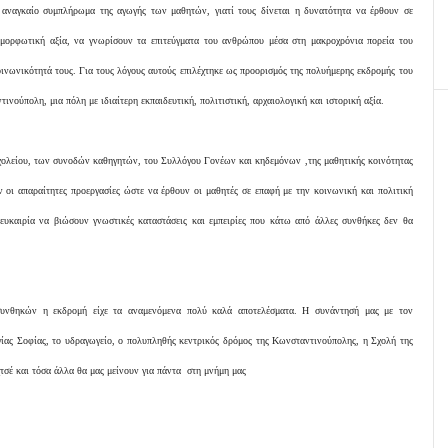
ν αναγκαίο συμπλήρωμα της αγωγής των μαθητών, γιατί τους δίνεται η δυνατότητα να έρθουν σε
 μορφωτική αξία, να γνωρίσουν τα επιτεύγματα του ανθρώπου μέσα στη μακροχρόνια πορεία του
οινωνικότητά τους. Για τους λόγους αυτούς επιλέχτηκε ως προορισμός της πολυήμερης εκδρομής του
νούπολη, μια πόλη με ιδιαίτερη εκπαιδευτική, πολιτιστική, αρχαιολογική και ιστορική αξία.
χολείου, των συνοδών καθηγητών, του Συλλόγου Γονέων και κηδεμόνων ,της μαθητικής κοινότητας
 οι απαραίτητες προεργασίες ώστε να έρθουν οι μαθητές σε επαφή με την κοινωνική και πολιτική
 ευκαιρία να βιώσουν γνωστικές καταστάσεις και εμπειρίες που κάτω από άλλες συνθήκες δεν θα
υνθηκών η εκδρομή είχε τα αναμενόμενα πολύ καλά αποτελέσματα. Η συνάντησή μας με τον
γίας Σοφίας, το υδραγωγείο, ο πολυπληθής κεντρικός δρόμος της Κωνσταντινούπολης, η Σχολή της
σέ και τόσα άλλα θα μας μείνουν για πάντα στη μνήμη μας