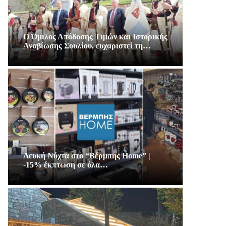
Ο Όμιλος Απόδοσης Τιμών και Ιστορικής
Αναβίωσης Σουλίου, ευχαριστεί τη…
Λευκή Νύχτα στο “Βέρμπης Home” |
-15% έκπτωση σε όλα…