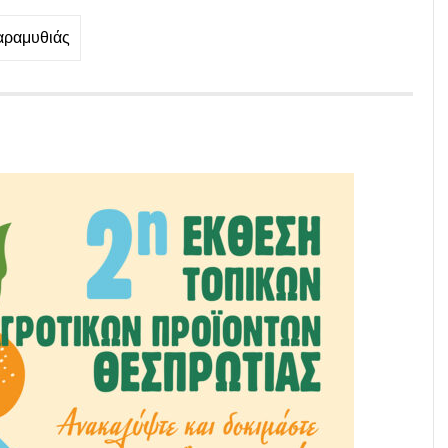
αραμυθιάς