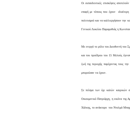
Οι εκπαιδευτικές επισκέψεις αποτελού
επαφή με τόπους που έχουν ιδιαίτερη
πολιτισμού και να καλλιεργήσουν την κ
Γενικού Λυκείου Παραμυθιάς η Κωνσταντι
Με ενεργό το ρόλο του Διευθυντή του Σ
και του προέδρου του 15 Μελούς έγιναν
ζωή της περιοχής παρέχοντας τους την
μπορούσαν να έχουν.
Σε πείσμα των όχι καλών καιρικών σ
Οικουμενικό Πατριάρχη, η εικόνα της Α
Χάλκης, το ανάκτορο του Ντολμά Μπαχτ