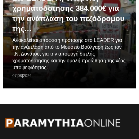
χρηματοδοτησης 384.000€ για
την ανάπλαση του πεζόδρομου
της…
Ανακαλείται απόφασή πρότασης στο LEADER για
την ανάπλαση από το Μουσειο Βούλγαρη έως τον
Ι.Ν. Δονάτου, για την αποφυγή διπλής
χρηματοδότησης και την ομαλή προώθηση της νέας
υποψηφιότητας.
07|08|2026