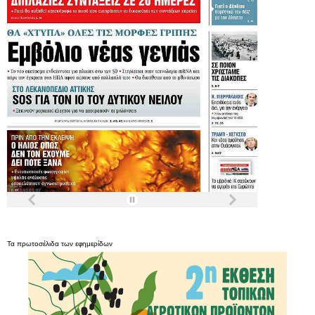
Τα
πρωτοσέλιδα
των
εφημερίδων