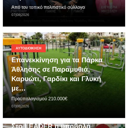
Από τον τοπικό πολιτιστικό σύλλογο
07|08|2026
ΑΥΤΟΔΙΟΊΚΗΣΗ
Επανεκκίνηση για τα Πάρκα
Άθλησης σε Παραμυθιά,
Καρυώτι, Γαρδίκι και Γλυκή
με…
Προϋπολογισμού 210.000€
07|08|2026
ΓΕΝΙΚΆ
Στο LEADER η υποβολή