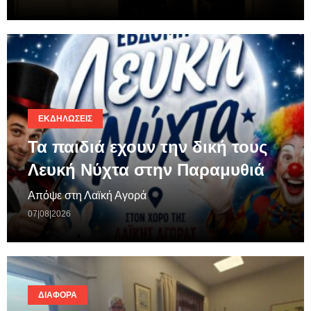
ΕΚΔΗΛΏΣΕΙΣ
Τα παιδιά εχουν την δική τους
Λευκή Νύχτα στην Παραμυθιά
Απόψε στη Λαϊκή Αγορά
07|08|2026
ΔΙΆΦΟΡΑ