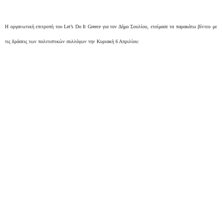
H οργανωτική επιτροπή του Let’s Do It Greece για τον Δήμο Σουλίου, ετοίμασε τα παρακάτω βίντεο με
τις δράσεις των πολιτιστικών συλλόγων την Κυριακή 6 Απριλίου: