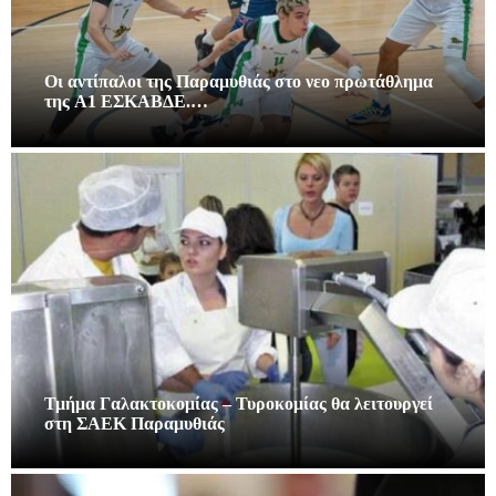
Οι αντίπαλοι της Παραμυθιάς στο νεο πρωτάθλημα
της A1 ΕΣΚΑΒΔΕ.…
Τμήμα Γαλακτοκομίας – Τυροκομίας θα λειτουργεί
στη ΣΑΕΚ Παραμυθιάς