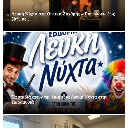
Λευκή Νύχτα στα Οπτικά Ζαχάρης – Εκπτώσεις έως
50% σε…
Τα παιδιά εχουν την δική τους Λευκή Νύχτα στην
Παραμυθιά