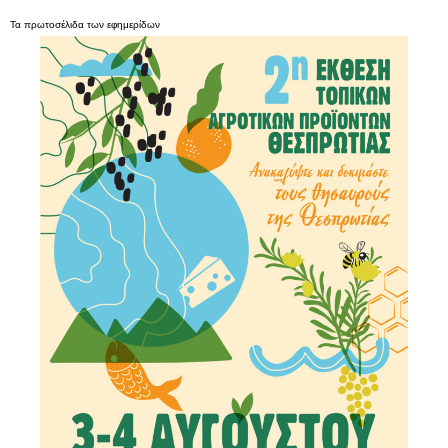
Τα
πρωτοσέλιδα
των
εφημερίδων