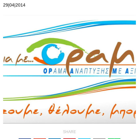
29|04|2014
SHARE