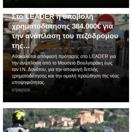
ΓΕΝΙΚΆ
Στο LEADER η υποβολή
χρηματοδοτησης 384.000€ για
την ανάπλαση του πεζόδρομου
της…
Ανακαλείται απόφασή πρότασης στο LEADER για
την ανάπλαση από το Μουσειο Βουλγαράκη έως
τον Ι.Ν. Δονάτου, για την αποφυγή διπλής
χρηματοδότησης και την ομαλή προώθηση της νέας
υποψηφιότητας.
07|08|2026