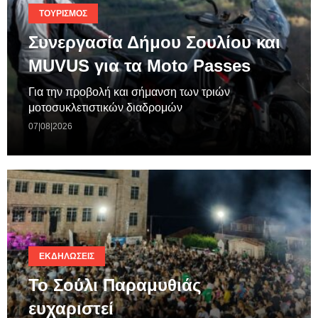
ΤΟΥΡΙΣΜΌΣ
Συνεργασία Δήμου Σουλίου και
MUVUS για τα Moto Passes
Για την προβολή και σήμανση των τριών
μοτοσυκλετιστικών διαδρομών
07|08|2026
ΕΚΔΗΛΏΣΕΙΣ
Το Σούλι Παραμυθιάς
ευχαριστεί