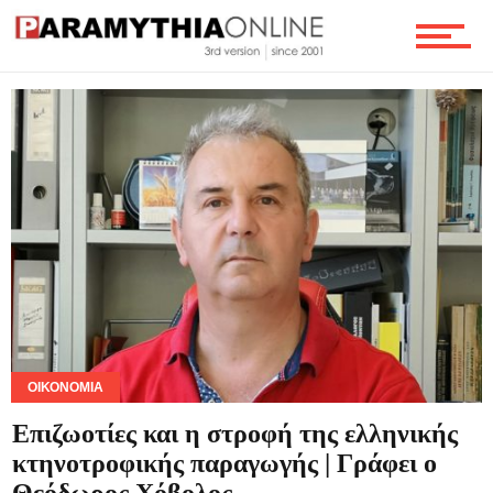
Θρησκεία
Γενικά
Αφιερώματα
Τουρισμός
ΟΙΚΟΝΟΜΊΑ
Επιζωοτίες και η στροφή της ελληνικής
Οικονομία
κτηνοτροφικής παραγωγής | Γράφει ο