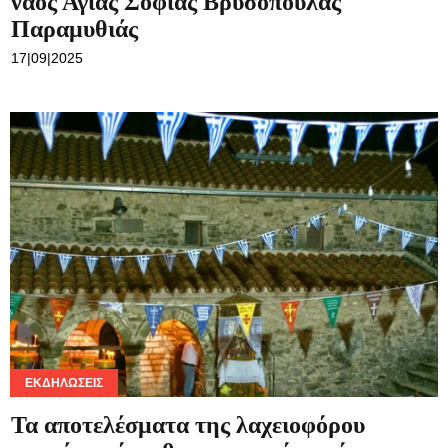
ναός Αγίας Σοφίας Βρυσοπούλας
Επικοινωνία
Παραμυθιάς
17|09|2025
ΕΚΔΗΛΏΣΕΙΣ
Τα αποτελέσματα της λαχειοφόρου