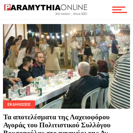
Κοινωνία
Αθλητικά
Εκδηλώσεις
Θρησκεία
ΕΚΔΗΛΏΣΕΙΣ
Γενικά
Τα αποτελέσματα της Λαχειοφόρου
Αγοράς του Πολιτιστικού Συλλόγου