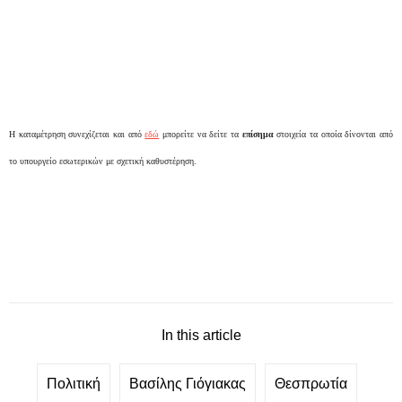
Η καταμέτρηση συνεχίζεται και από
εδώ
μπορείτε να δείτε τα
επίσημα
στοιχεία τα οποία δίνονται από
το υπουργείο εσωτερικών με σχετική καθυστέρηση.
In this article
Πολιτική
Βασίλης Γιόγιακας
Θεσπρωτία