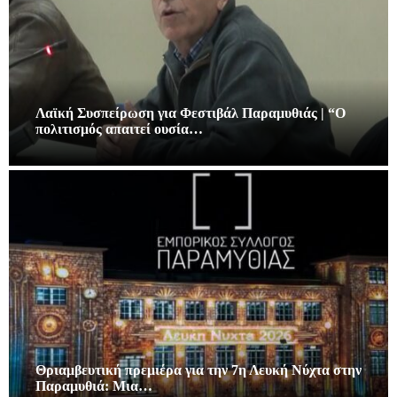
Λαϊκή Συσπείρωση για Φεστιβάλ Παραμυθιάς | “Ο
πολιτισμός απαιτεί ουσία…
Θριαμβευτική πρεμιέρα για την 7η Λευκή Νύχτα στην
Παραμυθιά: Μια…