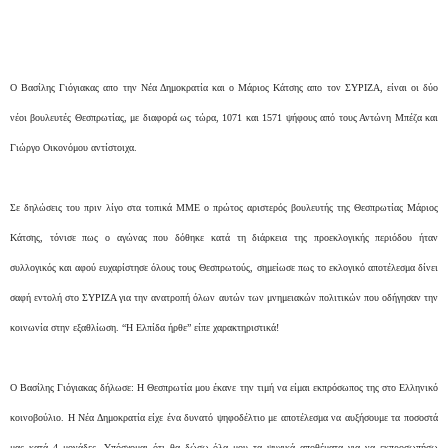
Ο Βασίλης Γιόγιακας απο την Νέα Δημοκρατία και ο Μάριος Κάτσης απο τον ΣΥΡΙΖΑ, είναι οι δύο
νέοι βουλευτές Θεσπρωτίας, με διαφορά ως τώρα, 1071 και 1571 ψήφους από τους Αντώνη Μπέζα και
Γιώργο Οικονόμου
αντίστοιχα
.
Σε δηλώσεις του πριν λίγο στα τοπικά ΜΜΕ ο πρώτος αριστερός βουλευτής της Θεσπρωτίας Μάριος
Κάτσης, τόνισε πως ο αγώνας που δόθηκε κατά τη διάρκεια της προεκλογικής περιόδου ήταν
συλλογικός και αφού ευχαρίστησε όλους τους Θεσπρωτούς, σημείωσε πως το εκλογικό αποτέλεσμα δίνει
σαφή εντολή στο ΣΥΡΙΖΑ για την ανατροπή όλων αυτών των μνημειακών πολιτικών που οδήγησαν την
κοινωνία στην εξαθλίωση. “Η Ελπίδα ήρθε” είπε χαρακτηριστικά!
Ο Βασίλης Γιόγιακας δήλωσε: Η Θεσπρωτία μου έκανε την τιμή να είμαι εκπρόσωπος της στο Ελληνικό
κοινοβούλιο. Η Νέα Δημοκρατία είχε ένα δυνατό ψηφοδέλτιο με αποτέλεσμα να αυξήσουμε τα ποσοστά
μας κατά 4 μονάδες. Υπόσχομαι ότι θα δώσω όλα μου τα ψυχικά αποθέματα για να εκπροσωπήσω