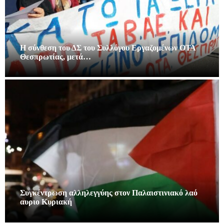
Η σύνθεση του ΔΣ του Συλλόγου Εργαζομένων ΟΤΑ
Θεσπρωτίας, μετά…
Συγκέντρωση αλληλεγγύης στον Παλαιστινιακό λαό
αυριο Κυριακή