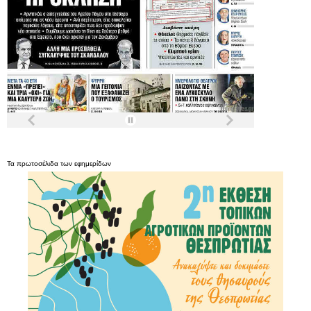
Τα
πρωτοσέλιδα
των
εφημερίδων