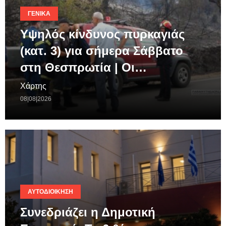
ΓΕΝΙΚΆ
Υψηλός κίνδυνος πυρκαγιάς
(κατ. 3) για σήμερα Σάββατο
στη Θεσπρωτία | Οι…
Χάρτης
08|08|2026
ΑΥΤΟΔΙΟΊΚΗΣΗ
Συνεδριάζει η Δημοτική