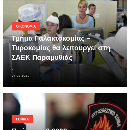
ΟΙΚΟΝΟΜΊΑ
Τμήμα Γαλακτοκομίας –
Τυροκομίας θα λειτουργεί στη
ΣΑΕΚ Παραμυθιάς
.
07|08|2026
ΓΕΝΙΚΆ