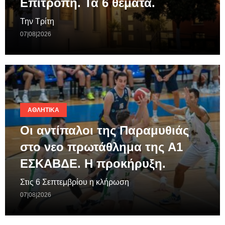
Επιτροπή. Τα 6 θέματα.
Την Τρίτη
07|08|2026
ΑΘΛΗΤΙΚΆ
Οι αντίπαλοι της Παραμυθιάς
στο νεο πρωτάθλημα της A1
ΕΣΚΑΒΔΕ. Η προκήρυξη.
Στις 6 Σεπτεμβρίου η κλήρωση
07|08|2026