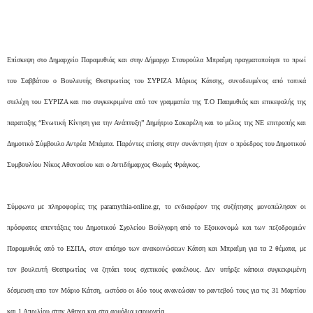
Επίσκεψη στο Δημαρχείο Παραμυθιάς και στην Δήμαρχο Σταυρούλα Μπραΐμη πραγματοποίησε το πρωί
του Σαββάτου ο Βουλευτής Θεσπρωτίας του ΣΥΡΙΖΑ Μάριος Κάτσης, συνοδευμένος από τοπικά
στελέχη του ΣΥΡΙΖΑ και πιο συγκεκριμένα από τον γραμματέα της Τ.Ο Πααμυθιάς και επικεφαλής της
παραταξης “Ενωτική Κίνηση για την Ανάπτυξη” Δημήτριο Σακαρέλη και το μέλος της ΝΕ επιτροπής και
Δημοτικό Σύμβουλο Αντρέα Μπάμπα. Παρόντες επίσης στην συνάντηση ήταν ο πρόεδρος του Δημοτικού
Συμβουλίου Νίκος Αθανασίου και ο Αντιδήμαρχος Θωμάς Φράγκος.
Σύμφωνα με πληροφορίες της paramythia-online.gr, το ενδιαφέρον της συζήτησης μονοπώλησαν οι
πρόσφατες απεντάξεις του Δημοτικού Σχολείου Βούλγαρη από το Εξοικονομώ και των πεζοδρομιών
Παραμυθιάς από το ΕΣΠΑ, στον απόηχο των ανακοινώσεων Κάτση και Μπραΐμη για τα 2 θέματα, με
τον βουλευτή Θεσπρωτίας να ζητάει τους σχετικούς φακέλους. Δεν υπήρξε κάποια συγκεκριμένη
δέσμευση απο τον Μάριο Κάτση, ωστόσο οι δύο τους ανανεώσαν το ραντεβού τους για τις 31 Μαρτίου
και 1 Απριλίου στην Αθηνα και στα αρμόδια υπουργεία.