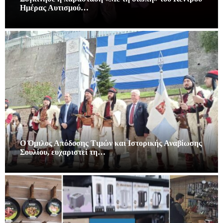
Ημέρας Αυτισμού…
Ο Όμιλος Απόδοσης Τιμών και Ιστορικής Αναβίωσης
Σουλίου, ευχαριστεί τη…