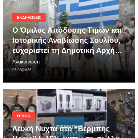
ΕΚΔΗΛΏΣΕΙΣ
Ο Όμιλος Απόδοσης Τιμών και
Ιστορικής Αναβίωσης Σουλίου,
ευχαριστεί τη Δημοτική Αρχή…
Ανακοίνωση
05|08|2026
ΓΕΝΙΚΆ
Λευκή Νύχτα στο “Βέρμπης