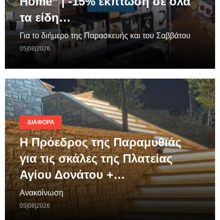
Home” | -15% έκπτωση σε όλα
τα είδη…
Για το διήμερο της Παρασκευής και του Σαββάτου
05|08|2026
ΔΙΆΦΟΡΑ
Η Πρόεδρος της Παραμυθιάς
για τις σκάλες της Πλατείας
Αγίου Δονάτου +…
Ανακοίνωση
05|08|2026