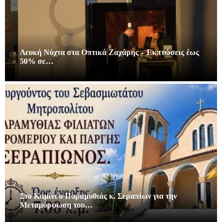
Λευκή Νύχτα στα Οπτικά Ζαχάρης – Εκπτώσεις έως
50% σε…
Στο Καμίνι ο Παραμυθιάς κ. Σεραπίων για την
Μεταμόρφωση του…