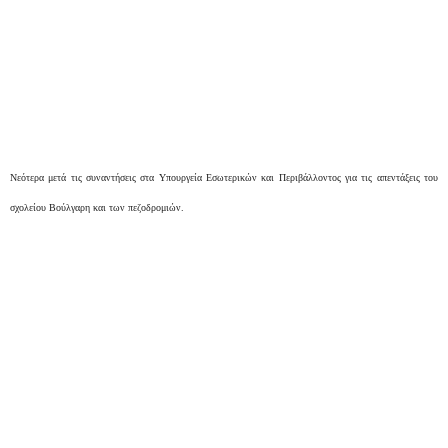
Νεότερα μετά τις συναντήσεις στα Υπουργεία Εσωτερικών και Περιβάλλοντος για τις απεντάξεις του
σχολείου Βούλγαρη και των
πεζοδρομιών
.