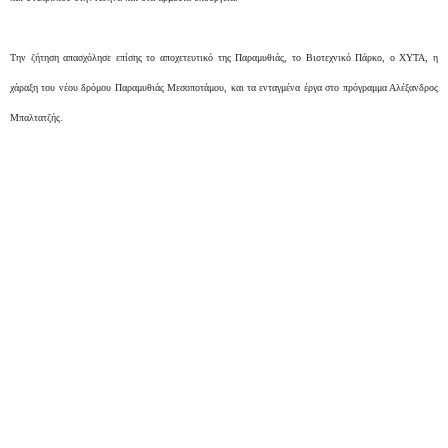
Την ζήτηση απασχόλησε επίσης το αποχετευτικό της Παραμυθιάς, το Βιοτεχνικό Πάρκο, ο ΧΥΤΑ, η
χάραξη του νέου δρόμου Παραμυθιάς Μεσοποτάμου, και τα ενταγμένα έργα στο πρόγραμμα Αλέξανδρος
Μπαλτατζής.