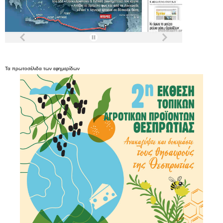
Τα
πρωτοσέλιδα
των
εφημερίδων