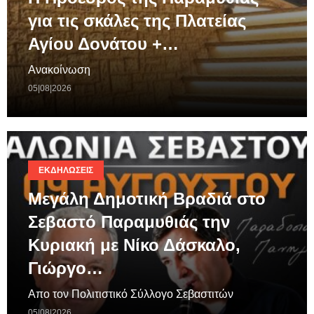
για τις σκάλες της Πλατείας
Αγίου Δονάτου +…
Ανακοίνωση
05|08|2026
ΕΚΔΗΛΏΣΕΙΣ
Μεγάλη Δημοτική Βραδιά στο
Σεβαστό Παραμυθιάς την
Κυριακή με Νίκο Δάσκαλο,
Γιώργο…
Απο τον Πολιτιστικό Σύλλογο Σεβαστιτών
05|08|2026