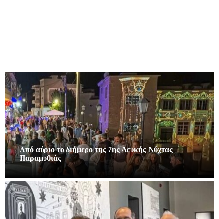
Από αύριο το διήμερο της 7ης Λευκής Νύχτας
Παραμυθιάς