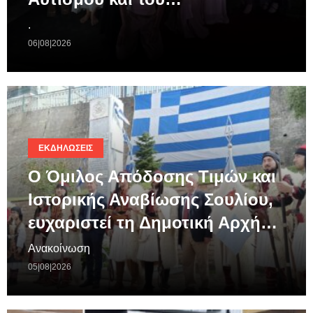
.
06|08|2026
ΕΚΔΗΛΏΣΕΙΣ
Ο Όμιλος Απόδοσης Τιμών και
Ιστορικής Αναβίωσης Σουλίου,
ευχαριστεί τη Δημοτική Αρχή…
Ανακοίνωση
05|08|2026