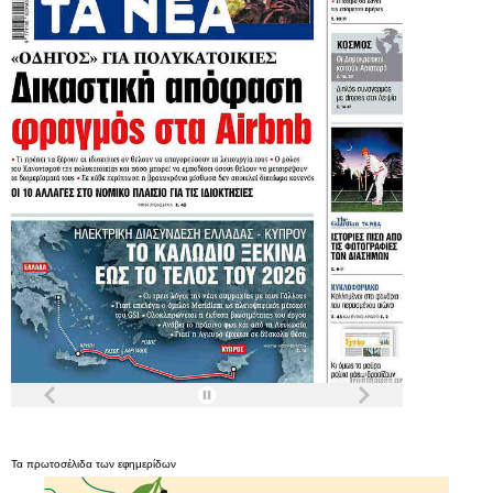
Τα
πρωτοσέλιδα
των
εφημερίδων