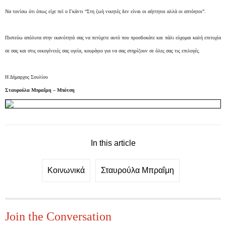
Να τονίσω ότι όπως είχε πεί ο Γκάντι “Στη ζωή νικητές δεν είναι οι αήττητοι αλλά οι απτόητοι”.
Πιστεύω απόλυτα στην ικανότητά σας να πετύχετε αυτό που προσδοκάτε και πάλι εύχομαι καλή επιτυχία
σε σας και στις οικογένειές σας υγεία, κουράγιο για να σας στηρίζουν σε όλες σας τις επιλογές.
Η Δήμαρχος Σουλίου
Σταυρούλα Μπραΐμη – Μπότση
In this article
Κοινωνικά
Σταυρούλα Μπραΐμη
Join the Conversation