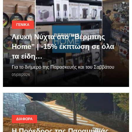
ΓΕΝΙΚΆ
Λευκή Νύχτα στο “Βέρμπης
Home” | -15% έκπτωση σε όλα
τα είδη…
Για το διήμερο της Παρασκευής και του Σαββάτου
05|08|2026
ΔΙΆΦΟΡΑ
Η Πρόεδρος της Παραμυθιάς