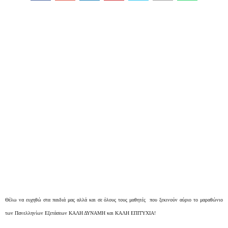
Θέλω να ευχηθώ στα παιδιά μας αλλά και σε όλους τους μαθητές που ξεκινούν αύριο το μαραθώνιο
των Πανελληνίων Εξετάσεων ΚΑΛΗ ΔΥΝΑΜΗ και ΚΑΛΗ ΕΠΙΤΥΧΙΑ!