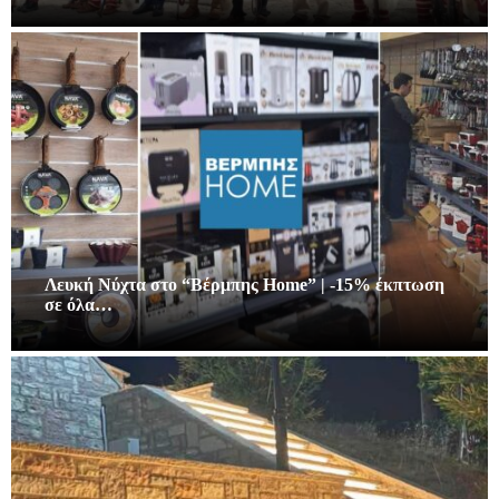
Λευκή Νύχτα στο “Βέρμπης Home” | -15% έκπτωση
σε όλα…