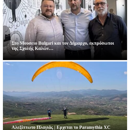
Στο Μουσειο Bulgari και τον Δήμαρχο, εκπρόσωποι
της Σχολής Καλών…
Αλεξίπτωτο Πλαγιάς | Ερχεται το Paramythia XC